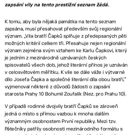
zapsání vily na tento prestižní seznam žádá.
K tomu, aby byla nějaká památka na tento seznam
zapsána, musí přesahovat především svůj regionální
význam. „Vila bratří Čapků splňuje z předepsaných pěti
možných kritérií celkem tři. Přesahuje nejen regionální
význam zejména svým vztahem ke Karlu Čapkovi, který
je jedním z mezinárodně uznávaných českých
spisovatelů všech dob, jehož literární přínos je uznáván
v celosvětovém měřítku. K vile se dále váže i výtvarné
dílo Josefa Čapka a společné literární díla obou bratří,“
vyjmenoval některé z důvodů žádosti o zapsání
starosta Prahy 10 Bohumil Zoufalík (Nez. pro Prahu 10).
V případě rodinné dvojvily bratří Čapků se zároveň
jedná o místo s přímou vazbou k mnoha dalším
významným osobnostem První republiky. Mezi tzv.
Pátečníky patřily osobnosti mezinárodního formátu s