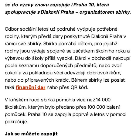
se do výzvy znovu zapojuje i Praha 10, která
spolupracuje s Diakonií Praha – organizátorem sbírky.
Odbor sociální letos už podruhé vytipuje potřebné
rodiny, kterým předá dary poskytnuté Diakonií Praha v
rámci své sbírky. Sbírka pomáhá dětem, pro jejichž
rodiny jsou výdaje spojené se začátkem školního roku a
výbavou do školy příliš vysoké. Dárci v obchodě nakoupí
podle seznamu doporučených předmětů, nebo zvolí
cokoli a za pokladnou věci odevzdají dobrovolníkům,
nebo do připravených krabic. Během sbírky lze poslat
také
nabo přes QR kód.
finanční dar
V loňském roce sbírka pomohla více než 14 000
školákům, kterým bylo předáno přes 100 000 balení
pomůcek. Praha 10 se zapojila poprvé a letos v pomoci
pokračuje.
Jak se můžete zapojit