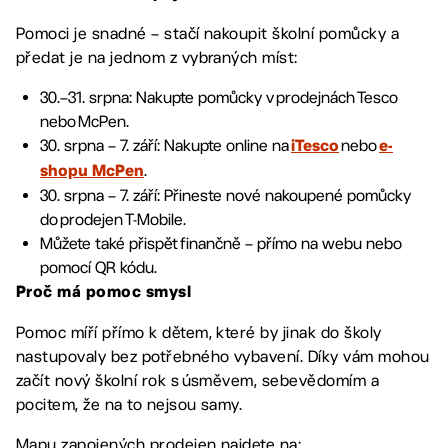
Pomoci je snadné – stačí nakoupit školní pomůcky a
předat je na jednom z vybraných míst:
30.–31. srpna: Nakupte pomůcky v prodejnách Tesco
nebo McPen.
30. srpna – 7. září: Nakupte online na
nebo
iTesco
e-
.
shopu McPen
30. srpna – 7. září: Přineste nové nakoupené pomůcky
do prodejen T-Mobile.
Můžete také přispět finančně – přímo na webu nebo
pomocí QR kódu.
Proč má pomoc smysl
Pomoc míří přímo k dětem, které by jinak do školy
nastupovaly bez potřebného vybavení. Díky vám mohou
začít nový školní rok s úsměvem, sebevědomím a
pocitem, že na to nejsou samy.
Mapu zapojených prodejen najdete na: