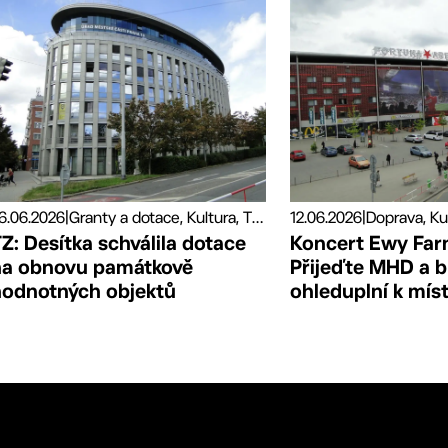
6.06.2026
|
Granty a dotace, Kultura, Tiskové zprávy
12.06.2026
|
Doprava, Ku
Z: Desítka schválila dotace
Koncert Ewy Far
na obnovu památkově
Přijeďte MHD a 
hodnotných objektů
ohleduplní k mís