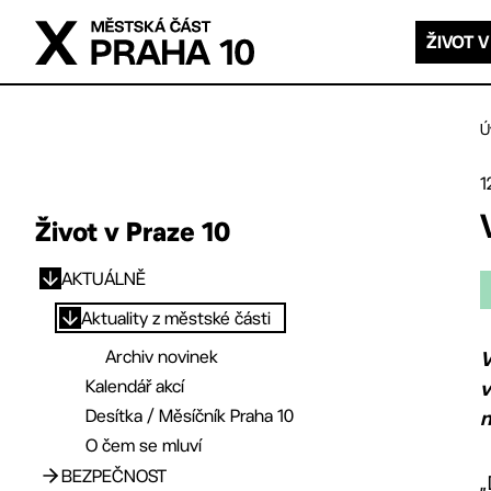
Přejít na hlavní obsah
ŽIVOT V
Ú
1
Život v Praze 10
AKTUÁLNĚ
Přejít na hlavní obsah
Aktuality z městské části
Archiv novinek
V
Kalendář akcí
v
Desítka / Měsíčník Praha 10
n
O čem se mluví
BEZPEČNOST
„