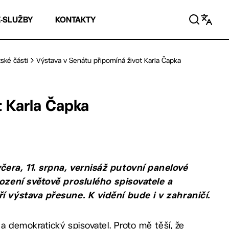
E-SLUŽBY
KONTAKTY
ské části
Výstava v Senátu připomíná život Karla Čapka
t Karla Čapka
era, 11. srpna, vernisáž putovní panelové
ození světově proslulého spisovatele a
 výstava přesune. K vidění bude i v zahraničí.
 demokratický spisovatel. Proto mě těší, že