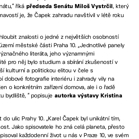
átu,“ říká
, který
předseda Senátu Miloš Vystrčil
avostí je, že Čapek zahradu navštívil v létě roku
ohloubit znalosti o jedné z největších osobností
 území městské části Praha 10. „Jednotlivé panely
význačného literáta, jeho významnými
žité pro něj bylo studium a sbírání zkušeností v
kulturní a politickou elitou v čele s
obové fotografie interiéru i zahrady vily na
 o konkrétním zařízení domova, ale i o řadě
u bydliště, “ popisuje
autorka výstavy Kristina
do ulic Prahy 10. „Karel Čapek byl unikátní tím,
nost. Jako spisovatele ho zná celá planeta, přesto
isoval každodenní život u nás v Praze 10, ve svém