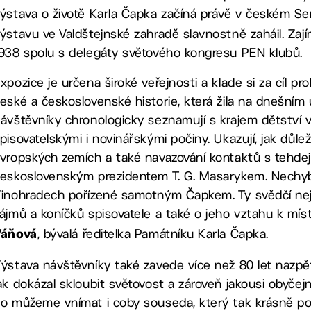
ýstava o životě Karla Čapka začíná právě v českém Sen
ýstavu ve Valdštejnské zahradě slavnostně zaháil. Zajím
938 spolu s delegáty světového kongresu PEN klubů.
xpozice je určena široké veřejnosti a klade si za cíl pr
eské a československé historie, která žila na dnešním
ávštěvníky chronologicky seznamují s krajem dětství 
pisovatelskými i novinářskými počiny. Ukazují, jak důle
vropských zemích a také navazování kontaktů s tehdejší 
eskoslovenským prezidentem T. G. Masarykem. Nechybí d
inohradech pořízené samotným Čapkem. Ty svědčí nejen
ájmů a koníčků spisovatele a také o jeho vztahu k míst
, bývalá ředitelka Památníku Karla Čapka.
Váňová
ýstava návštěvníky také zavede více než 80 let nazpět 
ak dokázal skloubit světovost a zároveň jakousi obyčej
o můžeme vnímat i coby souseda, který tak krásně pop