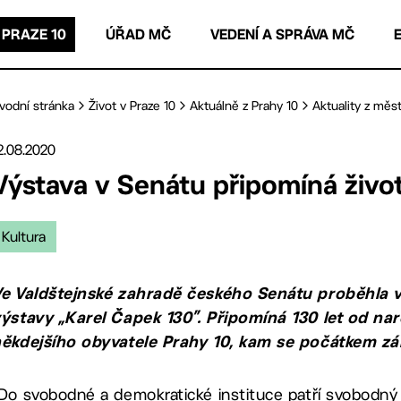
 PRAZE 10
ÚŘAD MČ
VEDENÍ A SPRÁVA MČ
vodní stránka
Život v Praze 10
Aktuálně z Prahy 10
Aktuality z měst
2.08.2020
Výstava v Senátu připomíná živo
Kultura
e Valdštejnské zahradě českého Senátu proběhla vč
ýstavy „Karel Čapek 130”. Připomíná 130 let od nar
ěkdejšího obyvatele Prahy 10, kam se počátkem září
Do svobodné a demokratické instituce patří svobodný a