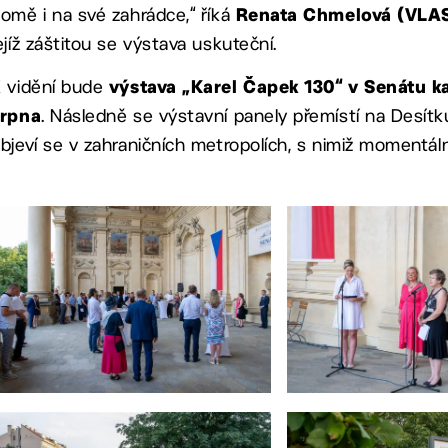
omě i na své zahrádce,“ říká
Renata Chmelová (VLAS
ejíž záštitou se výstava uskuteční.
 vidění bude
výstava „Karel Čapek 130“ v Senátu ka
. Následně se výstavní panely přemístí na Desítku
srpna
bjeví se v zahraničních metropolích, s nimiž momentáln