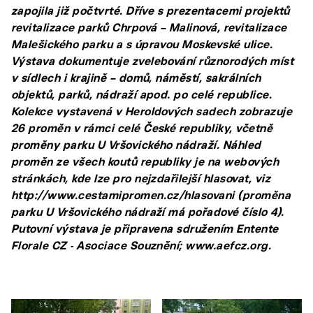
zapojila již počtvrté. Dříve s prezentacemi projektů
revitalizace parků Chrpová – Malinová, revitalizace
Malešického parku a s úpravou Moskevské ulice.
Výstava dokumentuje zvelebování různorodých míst
v sídlech i krajině – domů, náměstí, sakrálních
objektů, parků, nádraží apod. po celé republice.
Kolekce vystavená v Heroldových sadech zobrazuje
26 proměn v rámci celé České republiky, včetně
proměny parku U Vršovického nádraží. Náhled
proměn ze všech koutů republiky je na webových
stránkách, kde lze pro nejzdařilejší hlasovat, viz
http://www.cestamipromen.cz/hlasovani (proměna
parku U Vršovického nádraží má pořadové číslo 4).
Putovní výstava je připravena sdružením Entente
Florale CZ - Asociace Souznění; www.aefcz.org.