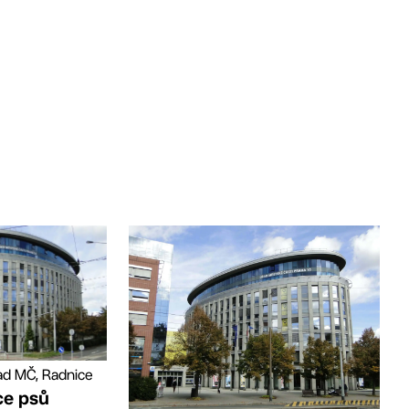
ad MČ, Radnice
ce psů