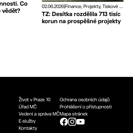
nnosti. Co
02.06.2026
|
Finance, Projekty, Tiskové zprávy
é vědět?
TZ: Desítka rozdělila 713 tisíc
korun na prospěšné projekty
Život v Praze 10
Ochrana osobních údajů
Úřad MČ
Prohlášení o přístupnosti
Vedení a správa MČ
Mapa stránek
E-služby
Kontakty