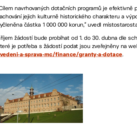
Cílem navrhovaných dotačních programů je efektivně př
achování jejich kulturně historického charakteru a vý
yčleněna částka 1 000 000 korun,“ uvedl místostarosta
říjem žádostí bude probíhat od 1. do 30. dubna dle sc
teré je potřeba s žádostí podat jsou zveřejněny na w
.
vedeni-a-sprava-mc/finance/granty-a-dotace