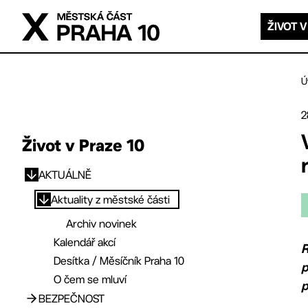
Přejít na hlavní obsah
ŽIVOT V
Ú
2
Život v Praze 10
AKTUÁLNĚ
Přejít na hlavní obsah
Aktuality z městské části
Archiv novinek
Kalendář akcí
R
Desítka / Měsíčník Praha 10
p
O čem se mluví
p
BEZPEČNOST