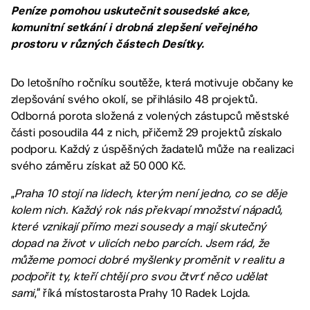
Peníze pomohou uskutečnit sousedské akce,
komunitní setkání i drobná zlepšení veřejného
prostoru v různých částech Desítky.
Do letošního ročníku soutěže, která motivuje občany ke
zlepšování svého okolí, se přihlásilo 48 projektů.
Odborná porota složená z volených zástupců městské
části posoudila 44 z nich, přičemž 29 projektů získalo
podporu. Každý z úspěšných žadatelů může na realizaci
svého záměru získat až 50 000 Kč.
„
Praha 10 stojí na lidech, kterým není jedno, co se děje
kolem nich. Každý rok nás překvapí množství nápadů,
které vznikají přímo mezi sousedy a mají skutečný
dopad na život v ulicích nebo parcích. Jsem rád, že
můžeme pomoci dobré myšlenky proměnit v realitu a
podpořit ty, kteří chtějí pro svou čtvrť něco udělat
sami
,“ říká místostarosta Prahy 10 Radek Lojda.