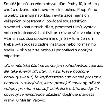
Soutěž je určena všem obyvatelům Prahy 10, kteří mají
chuť a odvahu měnit své okolí k lepšímu. Podpořené
projekty zahrnují například revitalizace menších
veřejných prostranství, pořádání sousedských
slavností, komunitních dílen, promítání filmů, výstav
nebo volnočasových aktivit pro různé věkové skupiny.
Význam soutěže spočívá mimo jiné i v tom, že není
třeba být součástí žádné instituce nebo formálního
spolku – přihlásit se mohou i jednotlivci s dobrým
nápadem.
„
Silná městská část nevzniká jen rozhodováním radnice,
ale také energií lidí, kteří v ní žijí. Právě podobné
projekty ukazují, že když dostanou obyvatelé prostor a
podporu, vznikají věci, které propojují sousedy, oživují
veřejný prostor a posilují vztah lidí k místu, kde žijí. To
považuji za mimořádně důležité
,“ doplňuje starosta
Prahy 10 Martin Valovič.