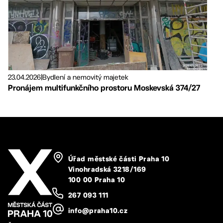
23.04.2026
|
Bydlení a nemovitý majetek
Pronájem multifunkčního prostoru Moskevská 374/27
Úřad městské části Praha 10
Vinohradská 3218/169
100 00 Praha 10
267 093 111
info@praha10.cz