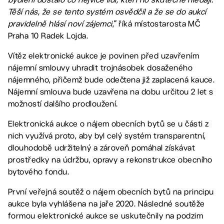
Těší nás, že se tento systém osvědčil a že se do aukcí
pravidelně hlásí noví zájemci
,“ říká místostarosta MČ
Praha 10 Radek Lojda.
Vítěz elektronické aukce je povinen před uzavřením
nájemní smlouvy uhradit trojnásobek dosaženého
nájemného, přičemž bude odečtena již zaplacená kauce.
Nájemní smlouva bude uzavřena na dobu určitou 2 let s
možností dalšího prodloužení.
Elektronická aukce o nájem obecních bytů se u části z
nich využívá proto, aby byl celý systém transparentní,
dlouhodobě udržitelný a zároveň pomáhal získávat
prostředky na údržbu, opravy a rekonstrukce obecního
bytového fondu.
První veřejná soutěž o nájem obecních bytů na principu
aukce byla vyhlášena na jaře 2020. Následné soutěže
formou elektronické aukce se uskutečnily na podzim