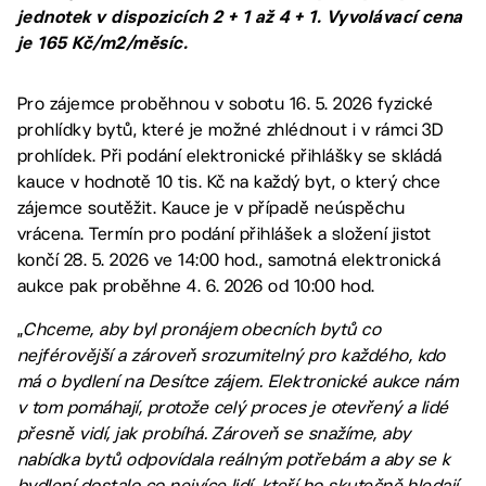
jednotek v dispozicích 2 + 1 až 4 + 1. Vyvolávací cena
je 165 Kč/m2/měsíc.
Pro zájemce proběhnou v sobotu 16. 5. 2026 fyzické
prohlídky bytů, které je možné zhlédnout i v rámci 3D
prohlídek. Při podání elektronické přihlášky se skládá
kauce v hodnotě 10 tis. Kč na každý byt, o který chce
zájemce soutěžit. Kauce je v případě neúspěchu
vrácena. Termín pro podání přihlášek a složení jistot
končí 28. 5. 2026 ve 14:00 hod., samotná elektronická
aukce pak proběhne 4. 6. 2026 od 10:00 hod.
„
Chceme, aby byl pronájem obecních bytů co
nejférovější a zároveň srozumitelný pro každého, kdo
má o bydlení na Desítce zájem. Elektronické aukce nám
v tom pomáhají, protože celý proces je otevřený a lidé
přesně vidí, jak probíhá. Zároveň se snažíme, aby
nabídka bytů odpovídala reálným potřebám a aby se k
bydlení dostalo co nejvíce lidí, kteří ho skutečně hledají.