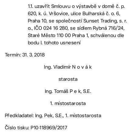
1.1. uzavřít Smlouvu o výstavbě v domě č. p.
620, k. ú. Vršovice, ulice Bulharská č. o. 6,
Praha 10, se společností Sunset Trading, s. r.
o., IČO 024 16 280, se sídlem Rybná 716/24,
Staré Město 110 00 Praha 1, schválenou dle
bodu I. tohoto usnesení
Termín: 31. 3. 2018
Ing. Vladimír N o v á k
starosta
Ing. Tomáš P e k, S.E.
1. místostarosta
Předkladatel: Ing. Pek, S.E., 1. místostarosta
Číslo tisku: P10-118969/2017