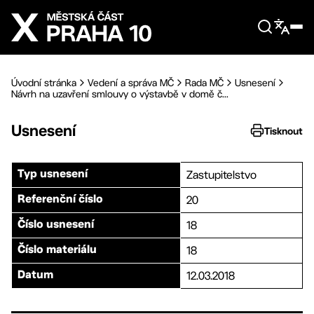
Přejít na hlavní obsah
Úvodní stránka
Vedení a správa MČ
Rada MČ
Usnesení
Návrh na uzavření smlouvy o výstavbě v domě č...
Usnesení
Tisknout
Zastupitelstvo
Typ usnesení
20
Referenční číslo
18
Číslo usnesení
18
Číslo materiálu
12.03.2018
Datum