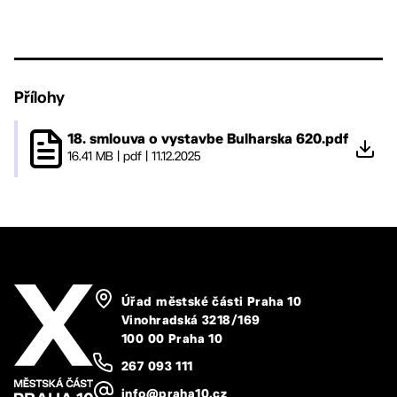
Přílohy
18. smlouva o vystavbe Bulharska 620.pdf
16.41 MB
|
pdf
|
11.12.2025
Úřad městské části Praha 10
Vinohradská 3218/169
100 00 Praha 10
267 093 111
info@praha10.cz