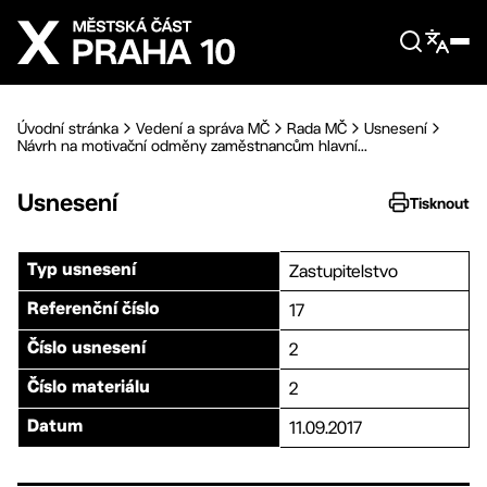
Přejít na hlavní obsah
Úvodní stránka
Vedení a správa MČ
Rada MČ
Usnesení
Návrh na motivační odměny zaměstnancům hlavní...
Usnesení
Tisknout
Zastupitelstvo
Typ usnesení
17
Referenční číslo
2
Číslo usnesení
2
Číslo materiálu
11.09.2017
Datum