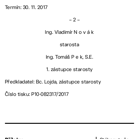
Termín: 30. 11. 2017
– 2 –
Ing. Vladimír N o v á k
starosta
Ing. Tomáš P e k, S.E.
1. zástupce starosty
Předkladatel: Bc. Lojda, zástupce starosty
Číslo tisku: P10-082317/2017