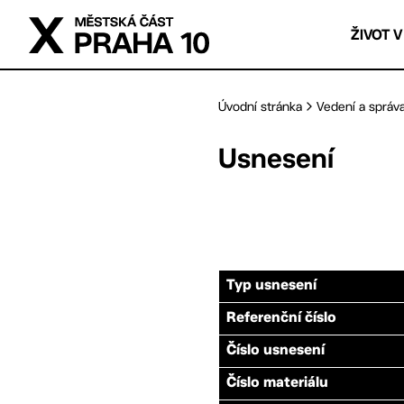
Přejít na hlavní obsah
ŽIVOT V
Úvodní stránka
Vedení a správ
Usnesení
Typ usnesení
Referenční číslo
Číslo usnesení
Číslo materiálu