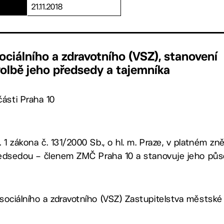
21.11.2018
sociálního a zdravotního (VSZ), stanovení
volbě jeho předsedy a tajemníka
ásti Praha 10
1 zákona č. 131/2000 Sb., o hl. m. Praze, v platném zně
předsedou – členem ZMČ Praha 10 a stanovuje jeho pů
ociálního a zdravotního (VSZ) Zastupitelstva městské 