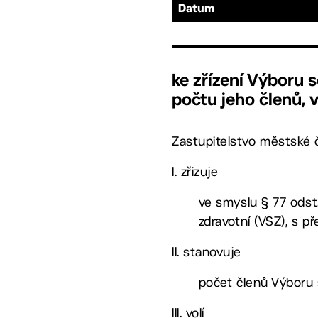
Datum
ke zřízení Výboru 
počtu jeho členů, 
Zastupitelstvo městské č
I. zřizuje
ve smyslu § 77 odst. 
zdravotní (VSZ), s 
II. stanovuje
počet členů Výboru s
III. volí