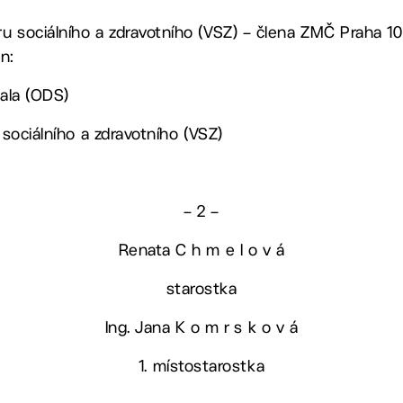
u sociálního a zdravotního (VSZ) – člena ZMČ Praha 10
n:
ala (ODS)
sociálního a zdravotního (VSZ)
– 2 –
Renata C h m e l o v á
starostka
Ing. Jana K o m r s k o v á
1. místostarostka