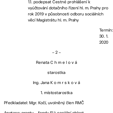
1.1. podepsat Čestné prohlášení k
vyúčtování dotačního řízení hl. m. Prahy pro
rok 2019 v působnosti odboru sociálních
věcí Magistrátu hl. m. Prahy
Termín:
30. 1.
2020
– 2 –
Renata C h m e l o v á
starostka
Ing. Jana K o m r s k o v á
1. místostarostka
Předkladatel: Mgr. Kočí, uvolněný člen RMČ
Anotace: granty – fondy EU; sociální oblast