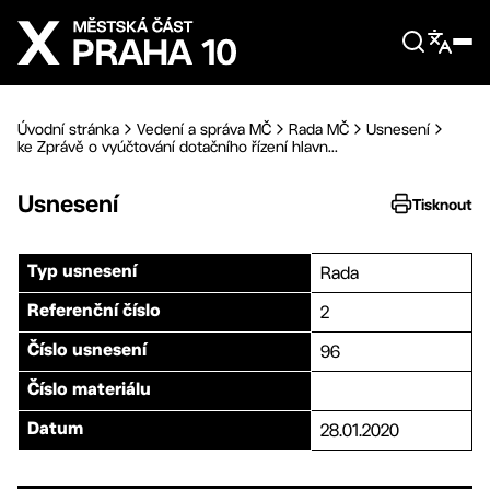
Přejít na hlavní obsah
Úvodní stránka
Vedení a správa MČ
Rada MČ
Usnesení
ke Zprávě o vyúčtování dotačního řízení hlavn...
Usnesení
Tisknout
Rada
Typ usnesení
2
Referenční číslo
96
Číslo usnesení
Číslo materiálu
28.01.2020
Datum