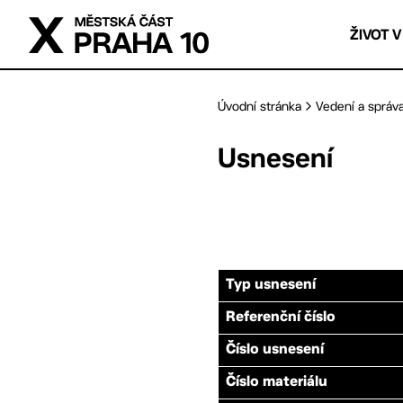
Přejít na hlavní obsah
ŽIVOT V
Úvodní stránka
Vedení a správ
Usnesení
Typ usnesení
Referenční číslo
Číslo usnesení
Číslo materiálu