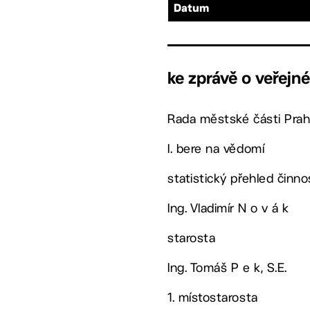
Datum
ke zprávě o veřej
Rada městské části Prah
I. bere na vědomí
statistický přehled činno
Ing. Vladimír N o v á k
starosta
Ing. Tomáš P e k, S.E.
1. místostarosta