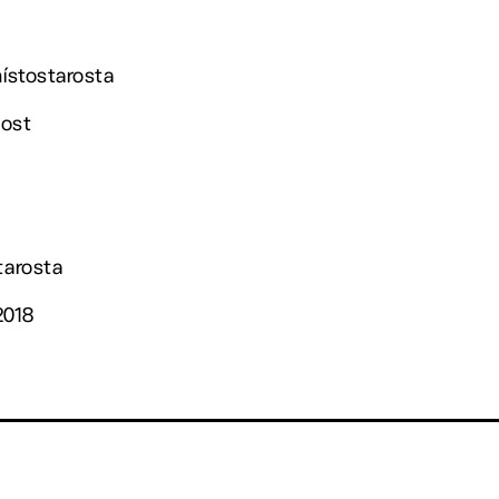
místostarosta
nost
tarosta
2018