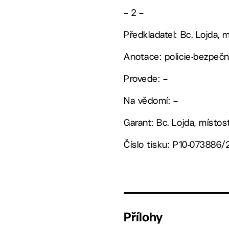
– 2 –
Předkladatel: Bc. Lojda, 
Anotace: policie-bezpeč
Provede: –
Na vědomí: –
Garant: Bc. Lojda, místos
Číslo tisku: P10-073886/
Přílohy