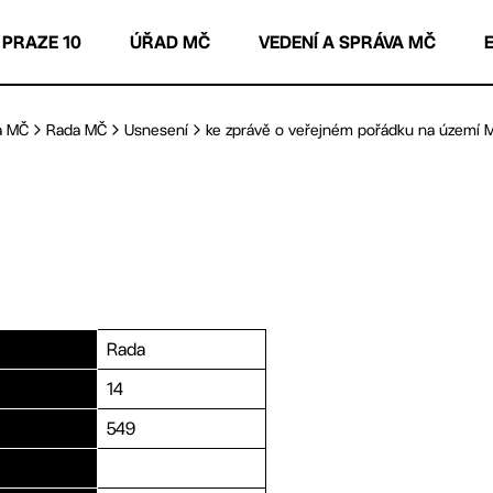
 PRAZE 10
ÚŘAD MČ
VEDENÍ A SPRÁVA MČ
a MČ
Rada MČ
Usnesení
ke zprávě o veřejném pořádku na území M
Rada
14
549