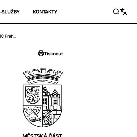
E-SLUŽBY
KONTAKTY
Č Prah...
Tisknout