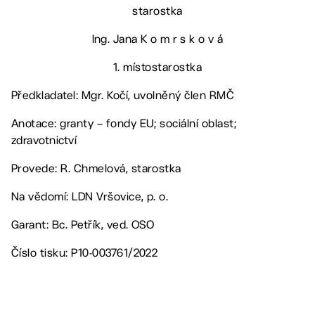
starostka
Ing. Jana K o m r s k o v á
1. místostarostka
Předkladatel: Mgr. Kočí, uvolněný člen RMČ
Anotace: granty – fondy EU; sociální oblast;
zdravotnictví
Provede: R. Chmelová, starostka
Na vědomí: LDN Vršovice, p. o.
Garant: Bc. Petřík, ved. OSO
Číslo tisku: P10-003761/2022