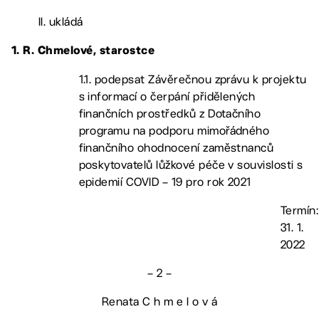
II. ukládá
1. R. Chmelové, starostce
1.1. podepsat Závěrečnou zprávu k projektu
s informací o čerpání přidělených
finančních prostředků z Dotačního
programu na podporu mimořádného
finančního ohodnocení zaměstnanců
poskytovatelů lůžkové péče v souvislosti s
epidemií COVID – 19 pro rok 2021
Termín:
31. 1.
2022
– 2 –
Renata C h m e l o v á