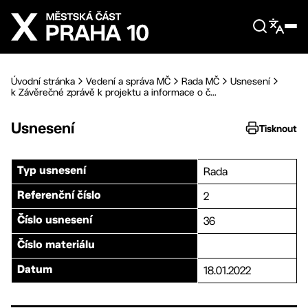
Přejít na hlavní obsah
Úvodní stránka
Vedení a správa MČ
Rada MČ
Usnesení
k Závěrečné zprávě k projektu a informace o č...
Usnesení
Tisknout
Rada
Typ usnesení
2
Referenční číslo
36
Číslo usnesení
Číslo materiálu
18.01.2022
Datum