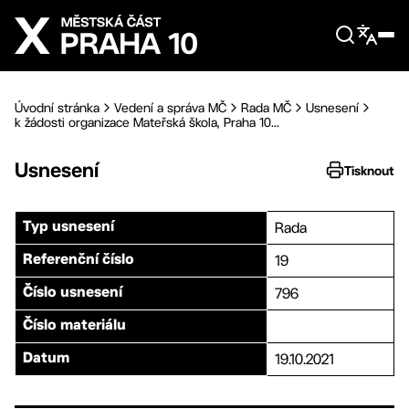
Přejít na hlavní obsah
Úvodní stránka
Vedení a správa MČ
Rada MČ
Usnesení
k žádosti organizace Mateřská škola, Praha 10...
Usnesení
Tisknout
Rada
Typ usnesení
19
Referenční číslo
796
Číslo usnesení
Číslo materiálu
19.10.2021
Datum