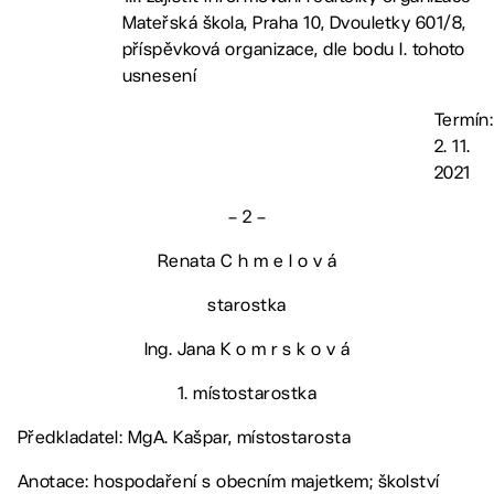
Mateřská škola, Praha 10, Dvouletky 601/8,
příspěvková organizace, dle bodu I. tohoto
usnesení
Termín:
2. 11.
2021
– 2 –
Renata C h m e l o v á
starostka
Ing. Jana K o m r s k o v á
1. místostarostka
Předkladatel: MgA. Kašpar, místostarosta
Anotace: hospodaření s obecním majetkem; školství