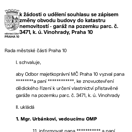
k žádosti o udělení souhlasu se zápisem
změny obvodu budovy do katastru
nemovitostí - garáž na pozemku parc. č.
3471, k. ú. Vinohrady, Praha 10
Rada městské části Praha 10
I. schvaluje,
aby Odbor majetkoprávní MČ Praha 10 vyzval pana
********a paní ************, ke znovuotevření
dědického řízení k určení vlastnictví přistavěné
garáže na pozemku parc. č. 3471, k. ú. Vinohrady
II. ukládá
1. Mgr. Urbánkovi, vedoucímu OMP
1.1. informovat pana *********** a paní