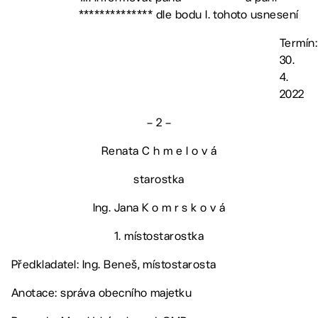
************** dle bodu I. tohoto usnesení
Termín:
30.
4.
2022
– 2 –
Renata C h m e l o v á
starostka
Ing. Jana K o m r s k o v á
1. místostarostka
Předkladatel: Ing. Beneš, místostarosta
Anotace: správa obecního majetku