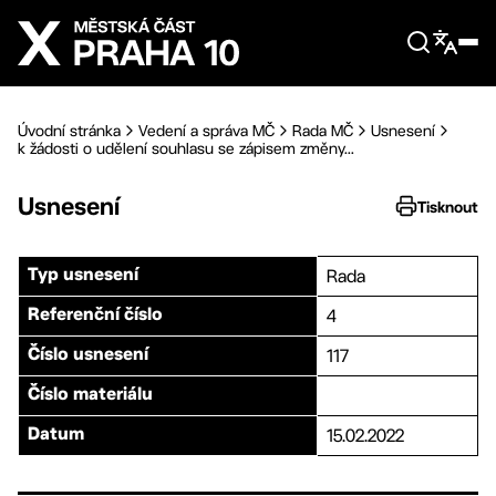
Přejít na hlavní obsah
Úvodní stránka
Vedení a správa MČ
Rada MČ
Usnesení
k žádosti o udělení souhlasu se zápisem změny...
Usnesení
Tisknout
Rada
Typ usnesení
4
Referenční číslo
117
Číslo usnesení
Číslo materiálu
15.02.2022
Datum