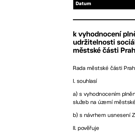
Datum
k vyhodnocení plně
udržitelnosti soci
městské části Prah
Rada městské části Prah
I. souhlasí
a) s vyhodnocením plnění
služeb na území městské 
b) s návrhem usnesení ZM
II. pověřuje