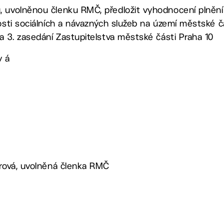
, uvolněnou členku RMČ, předložit vyhodnocení plnění
nosti sociálních a návazných služeb na území městské č
na 3. zasedání Zastupitelstva městské části Praha 10
v á
arová, uvolněná členka RMČ