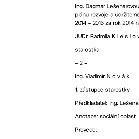
Ing. Dagmar Lešenarovou
plánu rozvoje a udržitel
2014 – 2016 za rok 2014 
JUDr. Radmila K l e s l o 
starostka
– 2 –
Ing. Vladimír N o v á k
1. zástupce starostky
Předkladatel: Ing. Lešen
Anotace: sociální oblast
Provede: –