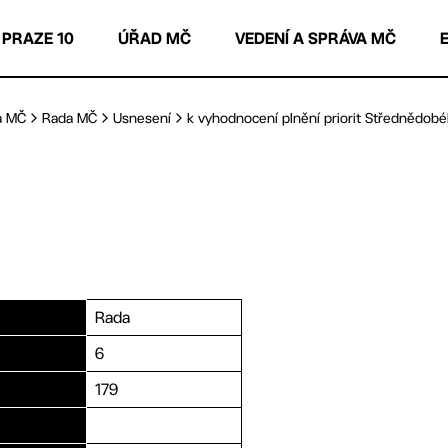
 PRAZE 10
ÚŘAD MČ
VEDENÍ A SPRÁVA MČ
a MČ
Rada MČ
Usnesení
k vyhodnocení plnění priorit Střednědobéh
Rada
6
179