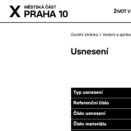
Přejít na hlavní obsah
ŽIVOT V
Úvodní stránka
Vedení a správ
Usnesení
Typ usnesení
Referenční číslo
Číslo usnesení
Číslo materiálu