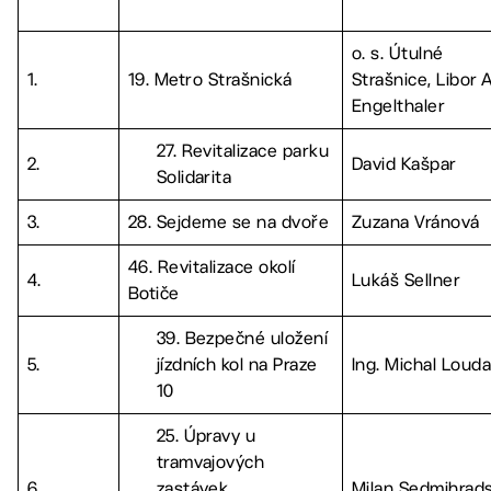
o. s. Útulné
1.
19. Metro Strašnická
Strašnice, Libor A
Engelthaler
27. Revitalizace parku
2.
David Kašpar
Solidarita
3.
28. Sejdeme se na dvoře
Zuzana Vránová
46. Revitalizace okolí
4.
Lukáš Sellner
Botiče
39. Bezpečné uložení
5.
jízdních kol na Praze
Ing. Michal Loud
10
25. Úpravy u
tramvajových
6.
zastávek
Milan Sedmihrad