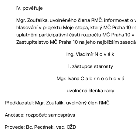
IV. pověřuje
Mgr. Zoufalíka, uvolněného člena RMČ, informovat o 
hlasování v projektu Moje stopa, který MČ Praha 10 re
uplatnění participativní části rozpočtu MČ Praha 10 v
Zastupitelstvo MČ Praha 10 na jeho nejbližším zasedá
Ing. Vladimír N o v á k
1. zástupce starosty
Mgr. Ivana C a b r n o c h o v á
uvolněná členka rady
Předkladatel: Mgr. Zoufalík, uvolněný člen RMČ
Anotace: rozpočet; samospráva
Provede: Bc. Pecánek, ved. OŽD