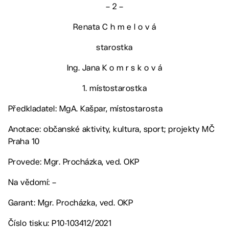
– 2 –
Renata C h m e l o v á
starostka
Ing. Jana K o m r s k o v á
1. místostarostka
Předkladatel: MgA. Kašpar, místostarosta
Anotace: občanské aktivity, kultura, sport; projekty MČ
Praha 10
Provede: Mgr. Procházka, ved. OKP
Na vědomí: –
Garant: Mgr. Procházka, ved. OKP
Číslo tisku: P10-103412/2021