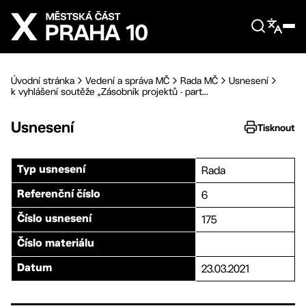
Přejít na hlavní obsah
Úvodní stránka
Vedení a správa MČ
Rada MČ
Usnesení
k vyhlášení soutěže „Zásobník projektů - part...
Usnesení
Tisknout
Rada
Typ usnesení
6
Referenční číslo
175
Číslo usnesení
Číslo materiálu
23.03.2021
Datum