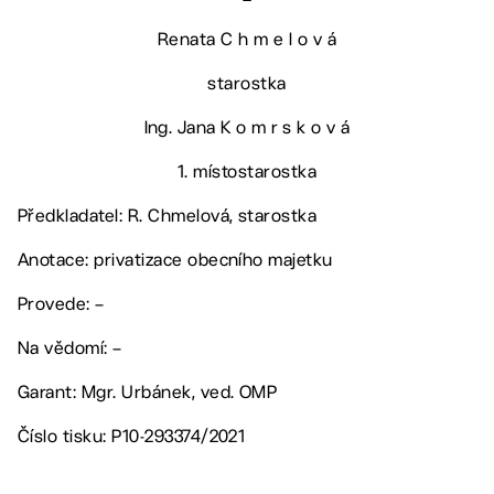
Renata C h m e l o v á
starostka
Ing. Jana K o m r s k o v á
1. místostarostka
Předkladatel: R. Chmelová, starostka
Anotace: privatizace obecního majetku
Provede: –
Na vědomí: –
Garant: Mgr. Urbánek, ved. OMP
Číslo tisku: P10-293374/2021