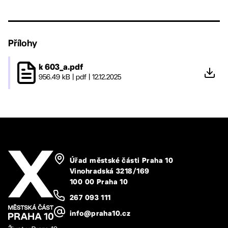
Přílohy
k 603_a.pdf
956.49 kB
|
pdf
|
12.12.2025
Úřad městské části Praha 10
Vinohradská 3218/169
100 00 Praha 10
267 093 111
info@praha10.cz