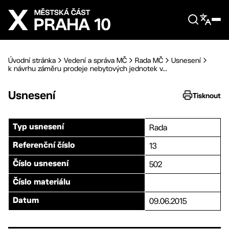
Přejít na hlavní obsah
Úvodní stránka
Vedení a správa MČ
Rada MČ
Usnesení
k návrhu záměru prodeje nebytových jednotek v...
Usnesení
Tisknout
Rada
Typ usnesení
13
Referenční číslo
502
Číslo usnesení
Číslo materiálu
09.06.2015
Datum