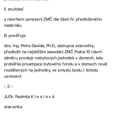
II. souhlasí
s návrhem usnesení ZMČ dle části IV. předloženého
materiálu
III. pověřuje
doc. Ing. Petra Davida, Ph.D., zástupce starostky,
předložit na nejbližším zasedání ZMČ Praha 10 návrh
záměru prodeje nebytových jednotek v domech, kde
proběhla privatizace bytového fondu a v domech nově
rozdělených na jednotky, ve smyslu bodu I. tohoto
usnesení
– 2 –
JUDr. Radmila K l e s l o v á
starostka