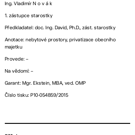
Ing. Vladimír N o v á k
1. zástupce starostky
Předkladatel: doc. Ing. David, Ph.D., zást. starostky
Anotace: nebytové prostory, privatizace obecního
majetku
Provede: –
Na vědomí: –
Garant: Mgr. Ekstein, MBA, ved. OMP
Číslo tisku: P10-054859/2015