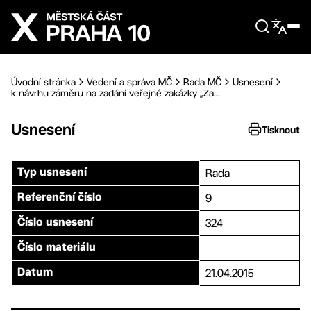
Přejít na hlavní obsah
Úvodní stránka
Vedení a správa MČ
Rada MČ
Usnesení
k návrhu záměru na zadání veřejné zakázky „Za...
Usnesení
Tisknout
Rada
Typ usnesení
9
Referenční číslo
324
Číslo usnesení
Číslo materiálu
21.04.2015
Datum