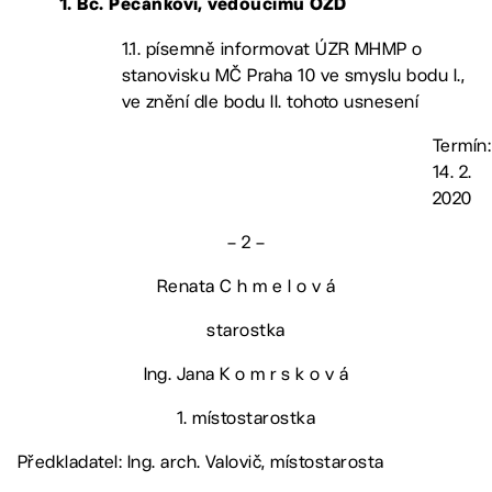
1. Bc. Pecánkovi, vedoucímu OŽD
1.1. písemně informovat ÚZR MHMP o
stanovisku MČ Praha 10 ve smyslu bodu I.,
ve znění dle bodu II. tohoto usnesení
Termín:
14. 2.
2020
– 2 –
Renata C h m e l o v á
starostka
Ing. Jana K o m r s k o v á
1. místostarostka
Předkladatel: Ing. arch. Valovič, místostarosta