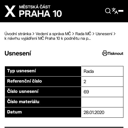
Přejít na hlavní obsah
Úvodní stránka
Vedení a správa MČ
Rada MČ
Usnesení
k návrhu vyjádření MČ Praha 10 k podnětu na p...
Usnesení
Tisknout
Rada
Typ usnesení
2
Referenční číslo
69
Číslo usnesení
Číslo materiálu
28.01.2020
Datum