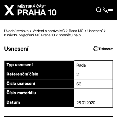
Přejít na hlavní obsah
Úvodní stránka
Vedení a správa MČ
Rada MČ
Usnesení
k návrhu vyjádření MČ Praha 10 k podnětu na p...
Usnesení
Tisknout
Rada
Typ usnesení
2
Referenční číslo
66
Číslo usnesení
Číslo materiálu
28.01.2020
Datum