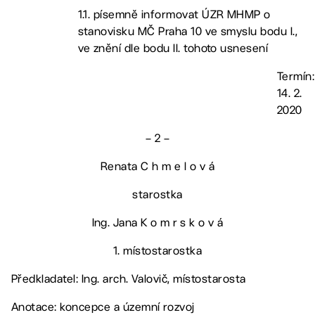
1.1. písemně informovat ÚZR MHMP o
stanovisku MČ Praha 10 ve smyslu bodu I.,
ve znění dle bodu II. tohoto usnesení
Termín:
14. 2.
2020
– 2 –
Renata C h m e l o v á
starostka
Ing. Jana K o m r s k o v á
1. místostarostka
Předkladatel: Ing. arch. Valovič, místostarosta
Anotace: koncepce a územní rozvoj