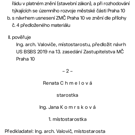
řádu v platném znění (stavební zákon), a při rozhodování
týkajících se územního rozvoje městské části Praha 10
s návrhem usnesení ZMČ Praha 10 ve znění dle přílohy
č. 4 předloženého materiálu
pověřuje
Ing. arch. Valoviče, místostarostu, předložit návrh
US BSBS 2019 na 13. zasedání Zastupitelstva MČ
Praha 10
– 2 –
Renata C h m e l o v á
starostka
Ing. Jana K o m r s k o v á
1. místostarostka
Předkladatel: Ing. arch. Valovič, místostarosta