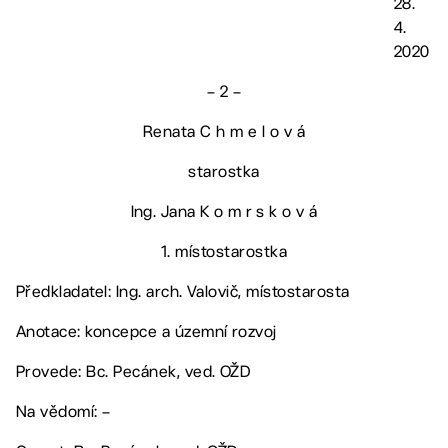
28.
4.
2020
– 2 –
Renata C h m e l o v á
starostka
Ing. Jana K o m r s k o v á
1. místostarostka
Předkladatel: Ing. arch. Valovič, místostarosta
Anotace: koncepce a územní rozvoj
Provede: Bc. Pecánek, ved. OŽD
Na vědomí: –