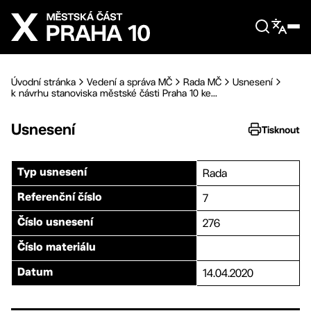
Přejít na hlavní obsah
Úvodní stránka
Vedení a správa MČ
Rada MČ
Usnesení
k návrhu stanoviska městské části Praha 10 ke...
Usnesení
Tisknout
Rada
Typ usnesení
7
Referenční číslo
276
Číslo usnesení
Číslo materiálu
14.04.2020
Datum