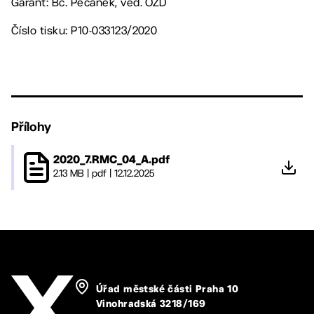
Garant: Bc. Pecánek, ved. OŽD
Číslo tisku: P10-033123/2020
Přílohy
2020_7.RMC_04_A.pdf
2.13 MB
|
pdf
|
12.12.2025
Úřad městské části Praha 10
Vinohradská 3218/169