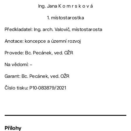
Ing. Jana K o m r s k o v á
1. místostarostka
Předkladatel: Ing. arch. Valovič, místostarosta
Anotace: koncepce a územní rozvoj
Provede: Bc. Pecánek, ved. OŽR
Na vědomí: –
Garant: Bc. Pecánek, ved. OŽR
Číslo tisku: P10-083879/2021
Přílohy