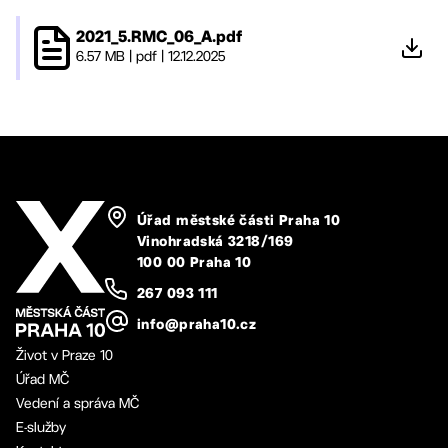
2021_5.RMC_06_A.pdf
6.57 MB
|
pdf
|
12.12.2025
Úřad městské části Praha 10
Vinohradská 3218/169
100 00 Praha 10
267 093 111
info@praha10.cz
Život v Praze 10
Úřad MČ
Vedení a správa MČ
E-služby