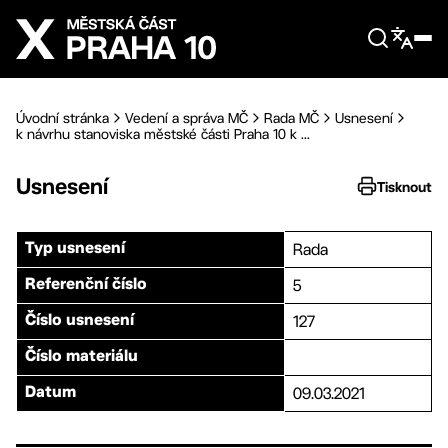
Přejít na hlavní obsah
Úvodní stránka
Vedení a správa MČ
Rada MČ
Usnesení
k návrhu stanoviska městské části Praha 10 k ...
Usnesení
Tisknout
Rada
Typ usnesení
5
Referenční číslo
127
Číslo usnesení
Číslo materiálu
09.03.2021
Datum