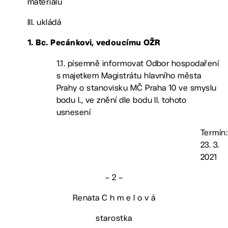
materiálu
III. ukládá
1. Bc. Pecánkovi, vedoucímu OŽR
1.1. písemně informovat Odbor hospodaření
s majetkem Magistrátu hlavního města
Prahy o stanovisku MČ Praha 10 ve smyslu
bodu I., ve znění dle bodu II. tohoto
usnesení
Termín:
23. 3.
2021
– 2 –
Renata C h m e l o v á
starostka