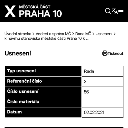
Přejít na hlavní obsah
Úvodní stránka
Vedení a správa MČ
Rada MČ
Usnesení
k návrhu stanoviska městské části Praha 10 k ...
Usnesení
Tisknout
Rada
Typ usnesení
3
Referenční číslo
56
Číslo usnesení
Číslo materiálu
02.02.2021
Datum