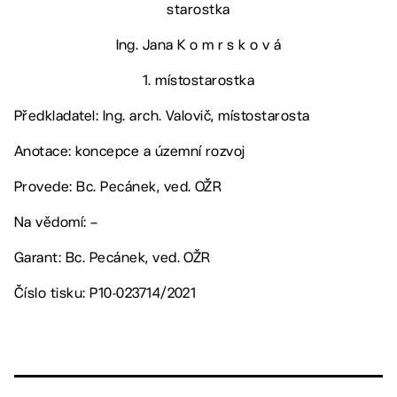
starostka
Ing. Jana K o m r s k o v á
1. místostarostka
Předkladatel: Ing. arch. Valovič, místostarosta
Anotace: koncepce a územní rozvoj
Provede: Bc. Pecánek, ved. OŽR
Na vědomí: –
Garant: Bc. Pecánek, ved. OŽR
Číslo tisku: P10-023714/2021