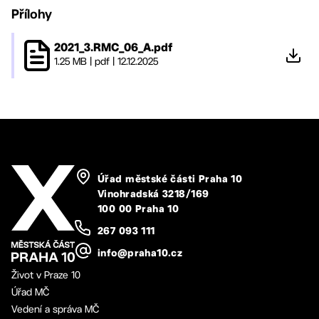
Přílohy
2021_3.RMC_06_A.pdf
1.25 MB
|
pdf
|
12.12.2025
Úřad městské části Praha 10
Vinohradská 3218/169
100 00 Praha 10
267 093 111
info@praha10.cz
Život v Praze 10
Úřad MČ
Vedení a správa MČ