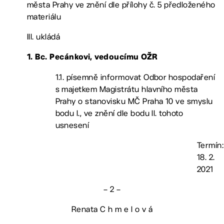
města Prahy ve znění dle přílohy č. 5 předloženého
materiálu
III. ukládá
1. Bc. Pecánkovi, vedoucímu OŽR
1.1. písemně informovat Odbor hospodaření
s majetkem Magistrátu hlavního města
Prahy o stanovisku MČ Praha 10 ve smyslu
bodu I., ve znění dle bodu II. tohoto
usnesení
Termín:
18. 2.
2021
– 2 –
Renata C h m e l o v á