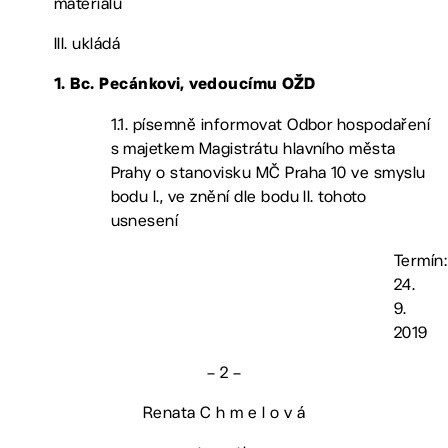
materiálu
III. ukládá
1. Bc. Pecánkovi, vedoucímu OŽD
1.1. písemně informovat Odbor hospodaření
s majetkem Magistrátu hlavního města
Prahy o stanovisku MČ Praha 10 ve smyslu
bodu I., ve znění dle bodu II. tohoto
usnesení
Termín:
24.
9.
2019
– 2 –
Renata C h m e l o v á