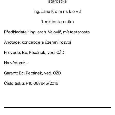
starostka
Ing. Jana K o m r s k o v á
1. místostarostka
Předkladatel: Ing. arch. Valovič, místostarosta
Anotace: koncepce a územní rozvoj
Provede: Bc. Pecánek, ved. OŽD
Na vědomí: –
Garant: Bc. Pecánek, ved. OŽD
Číslo tisku: P10-087645/2019