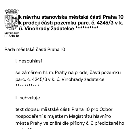
k návrhu stanoviska městské části Praha 10
k prodeji části pozemku parc. č. 4245/3 v k.
ú. Vinohrady žadatelce **********
Rada městské části Praha 10
I. nesouhlasí
se záměrem hl. m. Prahy na prodej části pozemku
parc. č. 4245/3 v k. ú. Vinohrady žadatelce
***********
II. schvaluje
text dopisu městské části Praha 10 pro Odbor
hospodaření s majetkem Magistrátu hlavního
města Prahy ve znění dle přílohy č. 6 předloženého