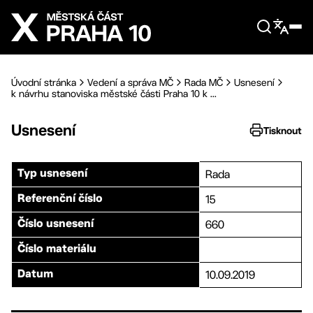
Přejít na hlavní obsah
Úvodní stránka
Vedení a správa MČ
Rada MČ
Usnesení
k návrhu stanoviska městské části Praha 10 k ...
Usnesení
Tisknout
Rada
Typ usnesení
15
Referenční číslo
660
Číslo usnesení
Číslo materiálu
10.09.2019
Datum