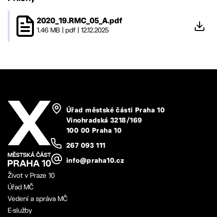
2020_19.RMC_05_A.pdf
1.46 MB
|
pdf
|
12.12.2025
Úřad městské části Praha 10
Vinohradská 3218/169
100 00 Praha 10
267 093 111
info@praha10.cz
Život v Praze 10
Úřad MČ
Vedení a správa MČ
E-služby