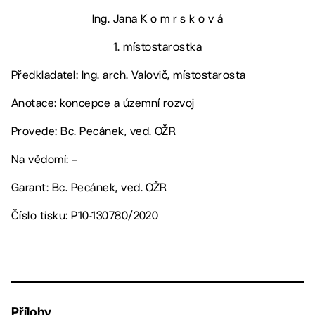
Ing. Jana K o m r s k o v á
1. místostarostka
Předkladatel: Ing. arch. Valovič, místostarosta
Anotace: koncepce a územní rozvoj
Provede: Bc. Pecánek, ved. OŽR
Na vědomí: –
Garant: Bc. Pecánek, ved. OŽR
Číslo tisku: P10-130780/2020
Přílohy