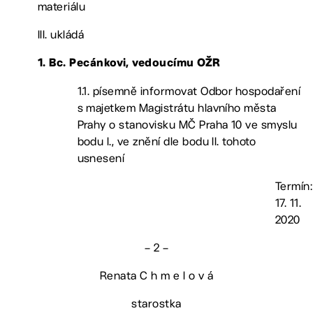
materiálu
III. ukládá
1. Bc. Pecánkovi, vedoucímu OŽR
1.1. písemně informovat Odbor hospodaření
s majetkem Magistrátu hlavního města
Prahy o stanovisku MČ Praha 10 ve smyslu
bodu I., ve znění dle bodu II. tohoto
usnesení
Termín:
17. 11.
2020
– 2 –
Renata C h m e l o v á
starostka