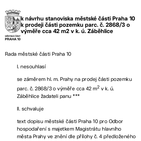
k návrhu stanoviska městské části Praha 10
k prodeji části pozemku parc. č. 2868/3 o
výměře cca 42 m2 v k. ú. Záběhlice
Rada městské části Praha 10
I. nesouhlasí
se záměrem hl. m. Prahy na prodej části pozemku
2
parc. č. 2868/3 o výměře cca 42 m
v k. ú.
Záběhlice žadateli panu ***
II. schvaluje
text dopisu městské části Praha 10 pro Odbor
hospodaření s majetkem Magistrátu hlavního
města Prahy ve znění dle přílohy č. 4 předloženého