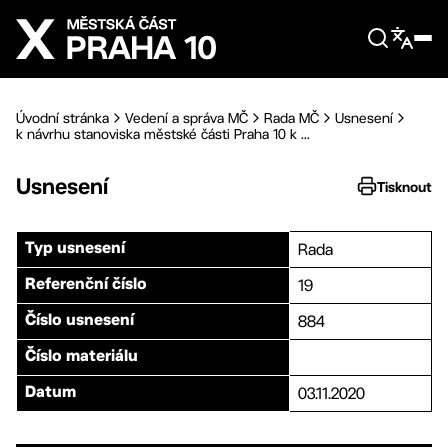
Přejít na hlavní obsah
Úvodní stránka
Vedení a správa MČ
Rada MČ
Usnesení
k návrhu stanoviska městské části Praha 10 k ...
Usnesení
Tisknout
Rada
Typ usnesení
19
Referenční číslo
884
Číslo usnesení
Číslo materiálu
03.11.2020
Datum