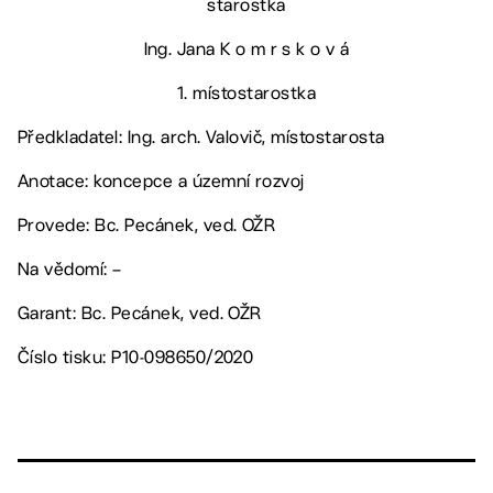
starostka
Ing. Jana K o m r s k o v á
1. místostarostka
Předkladatel: Ing. arch. Valovič, místostarosta
Anotace: koncepce a územní rozvoj
Provede: Bc. Pecánek, ved. OŽR
Na vědomí: –
Garant: Bc. Pecánek, ved. OŽR
Číslo tisku: P10-098650/2020