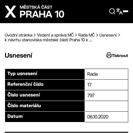
Přejít na hlavní obsah
Úvodní stránka
Vedení a správa MČ
Rada MČ
Usnesení
k návrhu stanoviska městské části Praha 10 k ...
Usnesení
Tisknout
Rada
Typ usnesení
17
Referenční číslo
797
Číslo usnesení
Číslo materiálu
06.10.2020
Datum