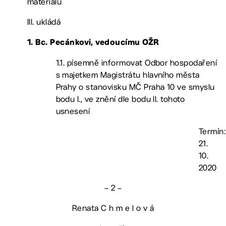
materiálu
III. ukládá
1. Bc. Pecánkovi, vedoucímu OŽR
1.1. písemně informovat Odbor hospodaření
s majetkem Magistrátu hlavního města
Prahy o stanovisku MČ Praha 10 ve smyslu
bodu I., ve znění dle bodu II. tohoto
usnesení
Termín:
21.
10.
2020
– 2 –
Renata C h m e l o v á