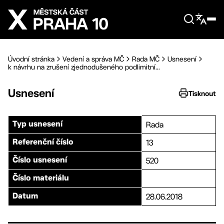
Přejít na hlavní obsah
Úvodní stránka
Vedení a správa MČ
Rada MČ
Usnesení
k návrhu na zrušení zjednodušeného podlimitní...
Usnesení
Tisknout
Rada
Typ usnesení
13
Referenční číslo
520
Číslo usnesení
Číslo materiálu
28.06.2018
Datum