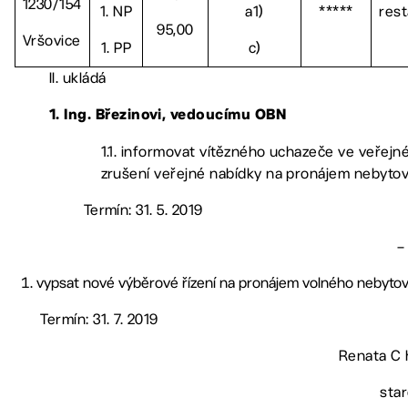
1230/154
1. NP
a1)
*****
res
95,00
Vršovice
1. PP
c)
II. ukládá
1. Ing. Březinovi, vedoucímu OBN
1.1. informovat vítězného uchazeče ve veřej
zrušení veřejné nabídky na pronájem nebytov
Termín: 31. 5. 2019
–
vypsat nové výběrové řízení na pronájem volného nebytové
Termín: 31. 7. 2019
Renata C h
sta