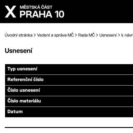
Přejít na hlavní obsah
Úvodní stránka
Vedení a správa MČ
Rada MČ
Usnesení
k návr
Usnesení
Typ usnesení
Referenční číslo
Číslo usnesení
Číslo materiálu
Datum