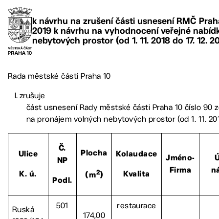
k návrhu na zrušení části usnesení RMČ Praha 
2019 k návrhu na vyhodnocení veřejné nabíd
nebytových prostor (od 1. 11. 2018 do 17. 12. 2
Rada městské části Praha 10
zrušuje
část usnesení Rady městské části Praha 10 číslo 90 
na pronájem volných nebytových prostor (od 1. 11. 2018
Č.
Plocha
Ulice
Kolaudace
Jméno-
Ú
NP
Firma
n
2
K. ú.
Kvalita
(m
)
Podl.
501
restaurace
Ruská
174,00