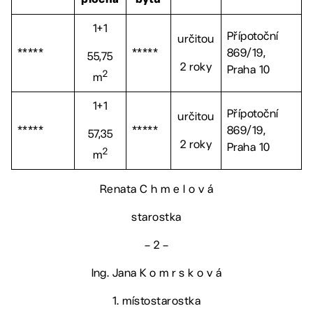
1+1
Přípotoční
určitou
*****
*****
869/19,
55,75
2 roky
Praha 10
2
m
1+1
Přípotoční
určitou
*****
*****
869/19,
57,35
2 roky
Praha 10
2
m
Renata C h m e l o v á
starostka
– 2 –
Ing. Jana K o m r s k o v á
1. místostarostka