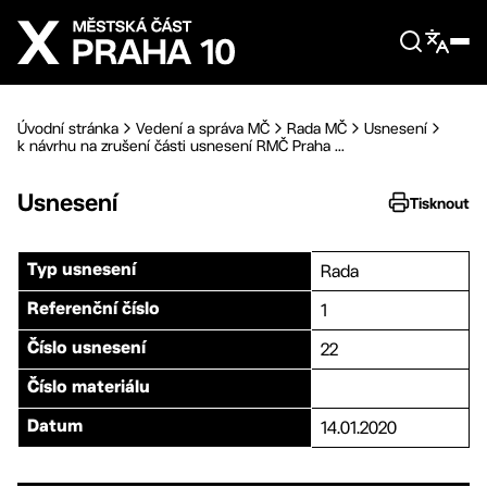
Přejít na hlavní obsah
Úvodní stránka
Vedení a správa MČ
Rada MČ
Usnesení
k návrhu na zrušení části usnesení RMČ Praha ...
Usnesení
Tisknout
Rada
Typ usnesení
1
Referenční číslo
22
Číslo usnesení
Číslo materiálu
14.01.2020
Datum