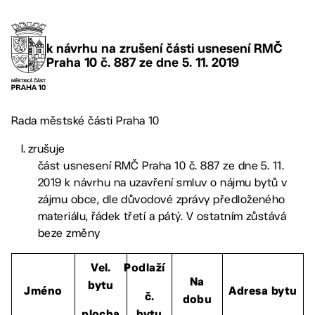
k návrhu na zrušení části usnesení RMČ
Praha 10 č. 887 ze dne 5. 11. 2019
Rada městské části Praha 10
zrušuje
část usnesení RMČ Praha 10 č. 887 ze dne 5. 11.
2019 k návrhu na uzavření smluv o nájmu bytů v
zájmu obce, dle důvodové zprávy předloženého
materiálu, řádek třetí a pátý. V ostatním zůstává
beze změny
Vel.
Podlaží
Na
bytu
Jméno
Adresa bytu
č.
dobu
plocha
bytu