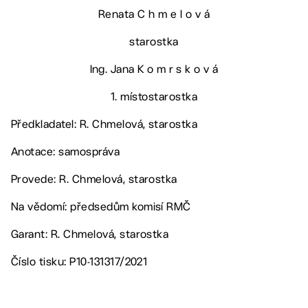
Renata C h m e l o v á
starostka
Ing. Jana K o m r s k o v á
1. místostarostka
Předkladatel: R. Chmelová, starostka
Anotace: samospráva
Provede: R. Chmelová, starostka
Na vědomí: předsedům komisí RMČ
Garant: R. Chmelová, starostka
Číslo tisku: P10-131317/2021