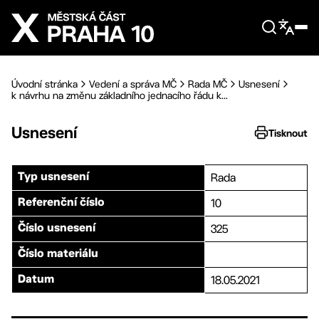
Přejít na hlavní obsah
Úvodní stránka
Vedení a správa MČ
Rada MČ
Usnesení
k návrhu na změnu základního jednacího řádu k...
Usnesení
Tisknout
Rada
Typ usnesení
10
Referenční číslo
325
Číslo usnesení
Číslo materiálu
18.05.2021
Datum