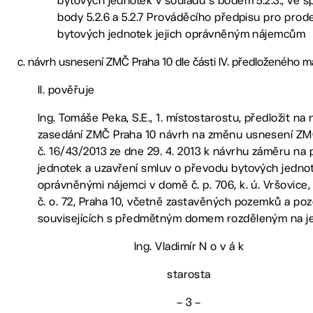
bytových jednotek v souladu s bodem 5.2.3., ve sp
body 5.2.6 a 5.2.7 Prováděcího předpisu pro prode
bytových jednotek jejich oprávněným nájemcům
návrh usnesení ZMČ Praha 10 dle části IV. předloženého ma
II. pověřuje
Ing. Tomáše Peka, S.E., 1. místostarostu, předložit na 
zasedání ZMČ Praha 10 návrh na změnu usnesení ZM
č. 16/43/2013 ze dne 29. 4. 2013 k návrhu záměru na 
jednotek a uzavření smluv o převodu bytových jednot
oprávněnými nájemci v domě č. p. 706, k. ú. Vršovice,
č. o. 72, Praha 10, včetně zastavěných pozemků a p
souvisejících s předmětným domem rozděleným na j
Ing. Vladimír N o v á k
starosta
– 3 –