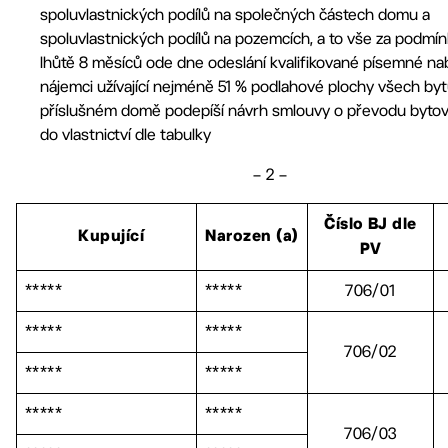
spoluvlastnických podílů na společných částech domu a
spoluvlastnických podílů na pozemcích, a to vše za podmín
lhůtě 8 měsíců ode dne odeslání kvalifikované písemné na
nájemci užívající nejméně 51 % podlahové plochy všech byt
příslušném domě podepíší návrh smlouvy o převodu bytov
do vlastnictví dle tabulky
– 2 –
Číslo BJ dle
Kupující
Narozen (a)
PV
*****
*****
706/01
*****
*****
706/02
*****
*****
*****
*****
706/03