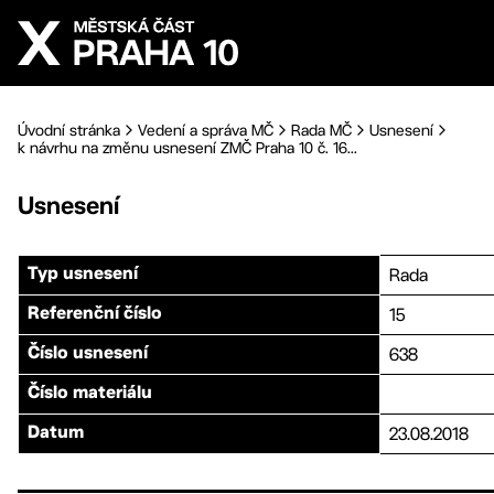
Přejít na hlavní obsah
Úvodní stránka
Vedení a správa MČ
Rada MČ
Usnesení
k návrhu na změnu usnesení ZMČ Praha 10 č. 16...
Usnesení
Rada
Typ usnesení
15
Referenční číslo
638
Číslo usnesení
Číslo materiálu
23.08.2018
Datum