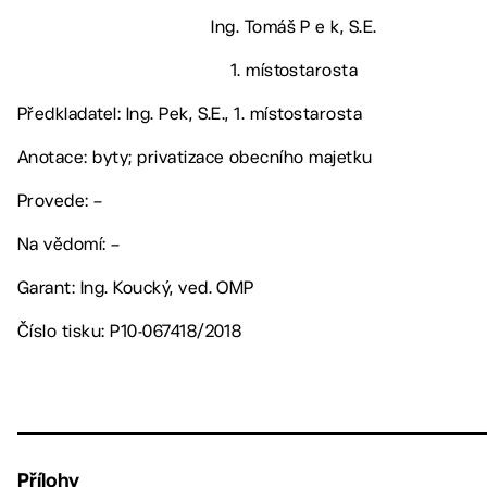
Ing. Tomáš P e k, S.E.
1. místostarosta
Předkladatel: Ing. Pek, S.E., 1. místostarosta
Anotace: byty; privatizace obecního majetku
Provede: –
Na vědomí: –
Garant: Ing. Koucký, ved. OMP
Číslo tisku: P10-067418/2018
Přílohy