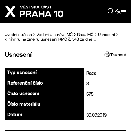
Přejít na hlavní obsah
Úvodní stránka
Vedení a správa MČ
Rada MČ
Usnesení
k návrhu na změnu usnesení RMČ č. 548 ze dne ...
Usnesení
Tisknout
Rada
Typ usnesení
8
Referenční číslo
575
Číslo usnesení
Číslo materiálu
30.07.2019
Datum