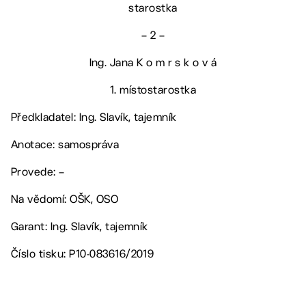
starostka
– 2 –
Ing. Jana K o m r s k o v á
1. místostarostka
Předkladatel: Ing. Slavík, tajemník
Anotace: samospráva
Provede: –
Na vědomí: OŠK, OSO
Garant: Ing. Slavík, tajemník
Číslo tisku: P10-083616/2019