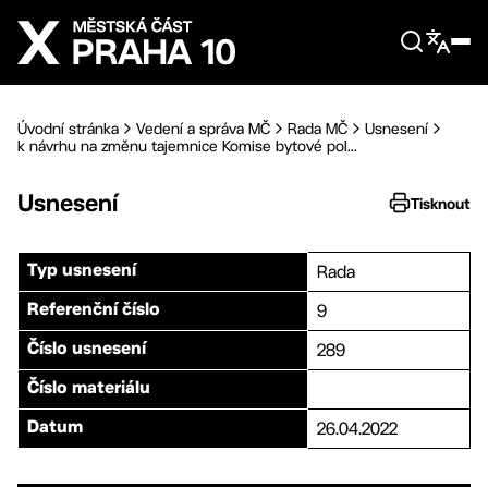
Přejít na hlavní obsah
Úvodní stránka
Vedení a správa MČ
Rada MČ
Usnesení
k návrhu na změnu tajemnice Komise bytové pol...
Usnesení
Tisknout
Rada
Typ usnesení
9
Referenční číslo
289
Číslo usnesení
Číslo materiálu
26.04.2022
Datum