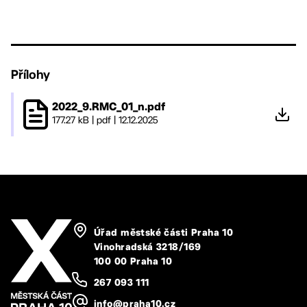
Přílohy
2022_9.RMC_01_n.pdf
177.27 kB
|
pdf
|
12.12.2025
Úřad městské části Praha 10
Vinohradská 3218/169
100 00 Praha 10
267 093 111
info@praha10.cz