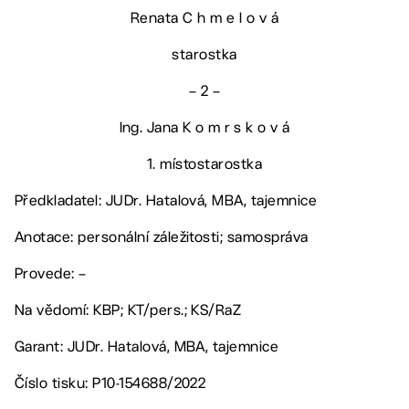
Renata C h m e l o v á
starostka
– 2 –
Ing. Jana K o m r s k o v á
1. místostarostka
Předkladatel: JUDr. Hatalová, MBA, tajemnice
Anotace: personální záležitosti; samospráva
Provede: –
Na vědomí: KBP; KT/pers.; KS/RaZ
Garant: JUDr. Hatalová, MBA, tajemnice
Číslo tisku: P10-154688/2022