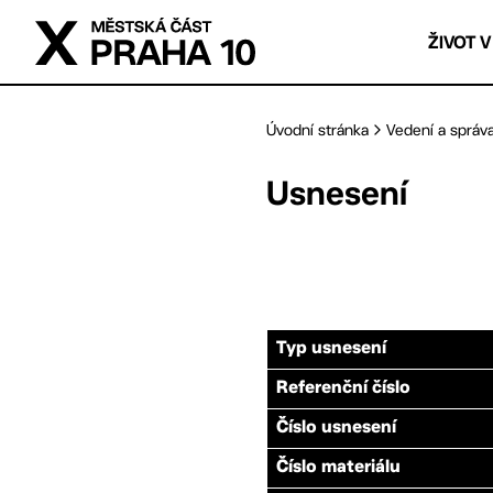
Přejít na hlavní obsah
ŽIVOT V
Úvodní stránka
Vedení a správ
Usnesení
Typ usnesení
Referenční číslo
Číslo usnesení
Číslo materiálu