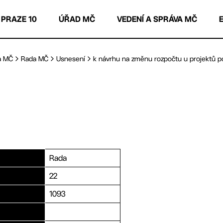
 PRAZE 10
ÚŘAD MČ
VEDENÍ A SPRÁVA MČ
a MČ
Rada MČ
Usnesení
k návrhu na změnu rozpočtu u projektů po
Rada
22
1093