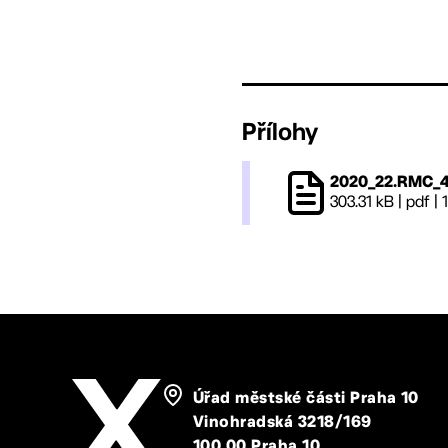
Přílohy
2020_22.RMC_4
303.31 kB
|
pdf
|
Úřad městské části Praha 10
Vinohradská 3218/169
100 00 Praha 10