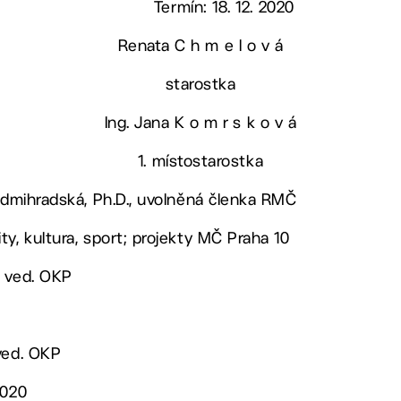
Termín: 18. 12. 2020
Renata C h m e l o v á
starostka
Ing. Jana K o m r s k o v á
1. místostarostka
Sedmihradská, Ph.D., uvolněná členka RMČ
ty, kultura, sport; projekty MČ Praha 10
, ved. OKP
ved. OKP
2020