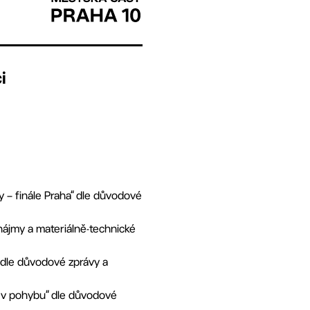
i
y – finále Praha“ dle důvodové
nájmy a materiálně-technické
“ dle důvodové zprávy a
0 v pohybu“ dle důvodové