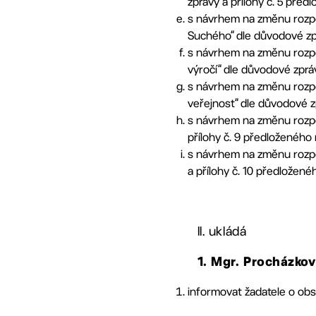
zprávy a přílohy č. 5 před
s návrhem na změnu rozpoč
Suchého“ dle důvodové zpr
s návrhem na změnu rozpoč
výročí“ dle důvodové zpráv
s návrhem na změnu rozpoč
veřejnost“ dle důvodové z
s návrhem na změnu rozpoč
přílohy č. 9 předloženého 
s návrhem na změnu rozpoč
a přílohy č. 10 předložené
II. ukládá
1. Mgr. Procházko
informovat žadatele o obs