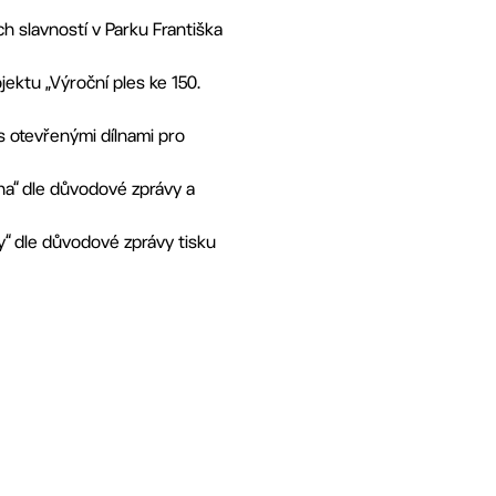
 slavností v Parku Františka
ektu „Výroční ples ke 150.
s otevřenými dílnami pro
na“ dle důvodové zprávy a
y“ dle důvodové zprávy tisku