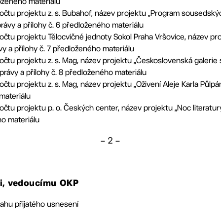
loženého materiálu
tu projektu z. s. Bubahof, název projektu „Program sousedských
ávy a přílohy č. 6 předloženého materiálu
tu projektu Tělocvičné jednoty Sokol Praha Vršovice, název proj
y a přílohy č. 7 předloženého materiálu
tu projektu z. s. Mag, název projektu „Československá galerie 
právy a přílohy č. 8 předloženého materiálu
tu projektu z. s. Mag, název projektu „Oživení Aleje Karla Půlpá
materiálu
tu projektu p. o. Českých center, název projektu „Noc literatur
ho materiálu
– 2 –
vi, vedoucímu OKP
ahu přijatého usnesení