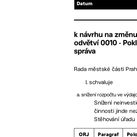
Datum
k návrhu na změnu 
odvětví 0010 - Pokl
správa
Rada městské části Prah
I. schvaluje
snížení rozpočtu ve výdajo
Snížení neinvest
činnosti jinde n
Stěhování úřadu
ORJ
Paragraf
Pol