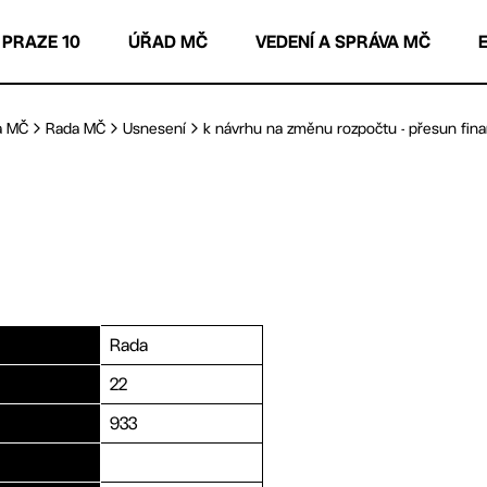
 PRAZE 10
ÚŘAD MČ
VEDENÍ A SPRÁVA MČ
a MČ
Rada MČ
Usnesení
k návrhu na změnu rozpočtu - přesun finan
Rada
22
933