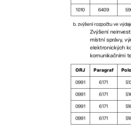
1010
6409
59
zvýšení rozpočtu ve výdaj
Zvýšení neinvest
místní správy, v
elektronických ko
komunikačními t
ORJ
Paragraf
Pol
0991
6171
51
0991
6171
51
0991
6171
51
0991
6171
51