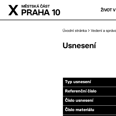
Přejít na hlavní obsah
ŽIVOT V
Úvodní stránka
Vedení a správ
Usnesení
Typ usnesení
Referenční číslo
Číslo usnesení
Číslo materiálu