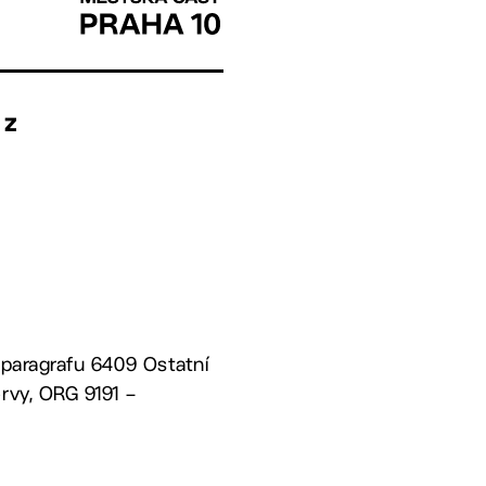
 z
 paragrafu 6409 Ostatní
rvy, ORG 9191 –