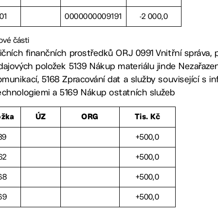
01
0000000009191
-2 000,0
ové části
ičních finančních prostředků ORJ 0991 Vnitřní správa, 
ýdajových položek 5139 Nákup materiálu jinde Nezařaze
munikací, 5168 Zpracování dat a služby související s i
echnologiemi a 5169 Nákup ostatních služeb
ožka
ÚZ
ORG
Tis. Kč
39
+500,0
62
+500,0
68
+500,0
69
+500,0