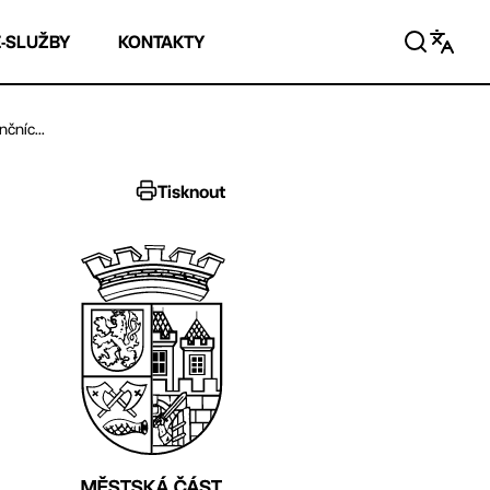
E-SLUŽBY
KONTAKTY
čníc...
Tisknout