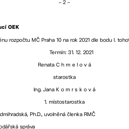
– 2 –
ucí OEK
 změnu rozpočtu MČ Praha 10 na rok 2021 dle bodu I. toh
Termín: 31. 12. 2021
Renata C h m e l o v á
starostka
Ing. Jana K o m r s k o v á
1. místostarostka
Sedmihradská, Ph.D., uvolněná členka RMČ
odářská správa