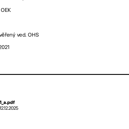
. OEK
ověřený ved. OHS
2021
1_a.pdf
12.12.2025