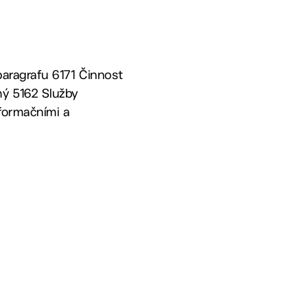
paragrafu 6171 Činnost
ný 5162 Služby
nformačními a