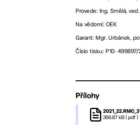
Provede: Ing. Smělá, ved
Na vědomí: OEK
Garant: Mgr. Urbánek, p
Číslo tisku: P10- 499897/
Přílohy
2021_22.RMC_3
366.87 kB
|
pdf
|