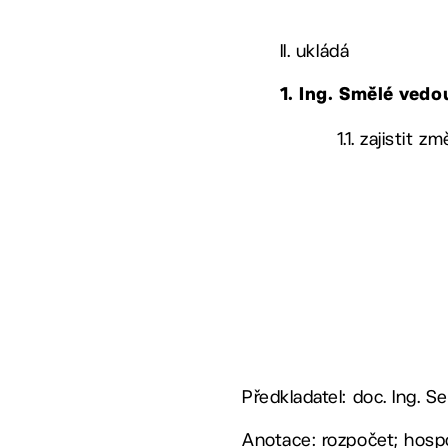
II. ukládá
1. Ing. Smělé
vedo
1.1. zajistit
Předkladatel: doc. Ing. 
Anotace: rozpočet; hosp