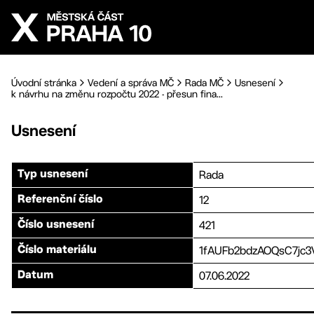
Přejít na hlavní obsah
Úvodní stránka
Vedení a správa MČ
Rada MČ
Usnesení
k návrhu na změnu rozpočtu 2022 - přesun fina...
Usnesení
Rada
Typ usnesení
12
Referenční číslo
421
Číslo usnesení
1fAUFb2bdzAOQsC7jc3
Číslo materiálu
07.06.2022
Datum