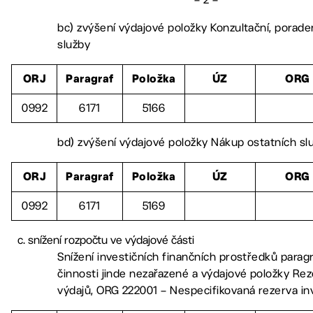
bc) zvýšení výdajové položky Konzultační, porade
služby
ORJ
Paragraf
Položka
ÚZ
ORG
0992
6171
5166
bd) zvýšení výdajové položky Nákup ostatních sl
ORJ
Paragraf
Položka
ÚZ
ORG
0992
6171
5169
snížení rozpočtu ve výdajové části
Snížení investičních finančních prostředků parag
činnosti jinde nezařazené a výdajové položky Rez
výdajů, ORG 222001 – Nespecifikovaná rezerva in