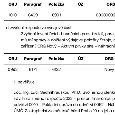
ORJ
Paragraf
Položka
ÚZ
OR
1010
6409
6901
00000002
zvýšení rozpočtu ve výdajové části
Zvýšení investičních finančních prostředků, para
místní správy a zvýšení výdajové položky Stroje, p
zařízení, ORG Nový – Aktivní prvky sítě – náhra
ORJ
Paragraf
Položka
ÚZ
ORG
0992
6171
6122
Nový
II. pověřuje
doc. Ing. Lucii Sedmihradskou, Ph.D., uvolněnou členk
návrh na změnu rozpočtu 2022 – přesun finančních p
odvětví 0010 – Pokladní správa do odvětví 0092 – Náh
ÚMČ, Zastupitelstvu městské části Praha 10 na jeho n