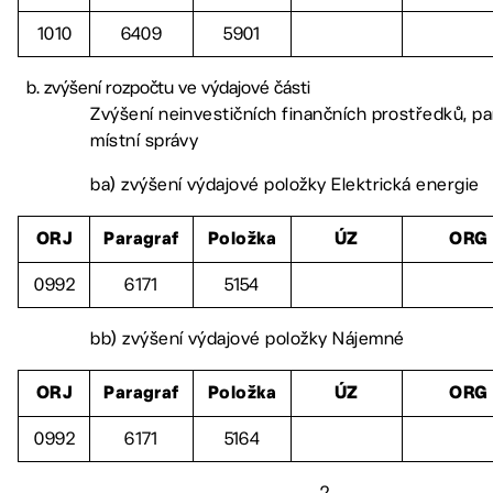
1010
6409
5901
zvýšení rozpočtu ve výdajové části
Zvýšení neinvestičních finančních prostředků, p
místní správy
ba) zvýšení výdajové položky Elektrická energie
ORJ
Paragraf
Položka
ÚZ
ORG
0992
6171
5154
bb) zvýšení výdajové položky Nájemné
ORJ
Paragraf
Položka
ÚZ
ORG
0992
6171
5164
– 2 –