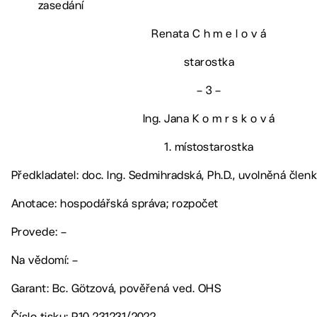
zasedání
Renata C h m e l o v á
starostka
– 3 –
Ing. Jana K o m r s k o v á
1. místostarostka
Předkladatel: doc. Ing. Sedmihradská, Ph.D., uvolněná čle
Anotace: hospodářská správa; rozpočet
Provede: –
Na vědomí: –
Garant: Bc. Götzová, pověřená ved. OHS
Číslo tisku: P10-231231/2022