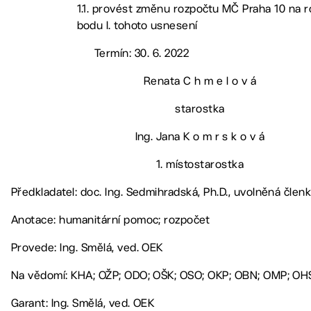
1.1. provést změnu rozpočtu MČ Praha 10 na r
bodu I. tohoto usnesení
Termín: 30. 6. 2022
Renata C h m e l o v á
starostka
Ing. Jana K o m r s k o v á
1. místostarostka
Předkladatel: doc. Ing. Sedmihradská, Ph.D., uvolněná čle
Anotace: humanitární pomoc; rozpočet
Provede: Ing. Smělá, ved. OEK
Na vědomí: KHA; OŽP; ODO; OŠK; OSO; OKP; OBN; OMP; OH
Garant: Ing. Smělá, ved. OEK