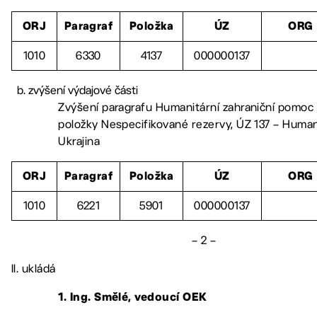
ORJ
Paragraf
Položka
ÚZ
ORG
1010
6330
4137
000000137
zvýšení výdajové části
Zvýšení paragrafu Humanitární zahraniční pomoc 
položky Nespecifikované rezervy, ÚZ 137 – Huma
Ukrajina
ORJ
Paragraf
Položka
ÚZ
ORG
1010
6221
5901
000000137
– 2 –
II. ukládá
1. Ing. Smělé, vedoucí OEK