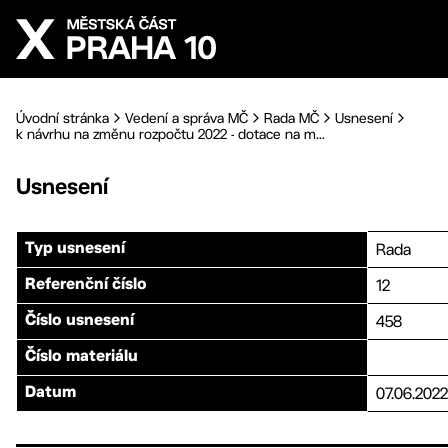
Přejít na hlavní obsah
Úvodní stránka
Vedení a správa MČ
Rada MČ
Usnesení
k návrhu na změnu rozpočtu 2022 - dotace na m...
Usnesení
Rada
Typ usnesení
12
Referenční číslo
458
Číslo usnesení
Číslo materiálu
07.06.2022
Datum