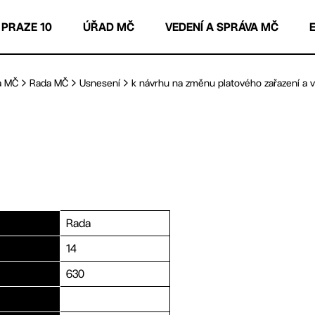
 PRAZE 10
ÚŘAD MČ
VEDENÍ A SPRÁVA MČ
a MČ
Rada MČ
Usnesení
k návrhu na změnu platového zařazení a vý
Rada
14
630