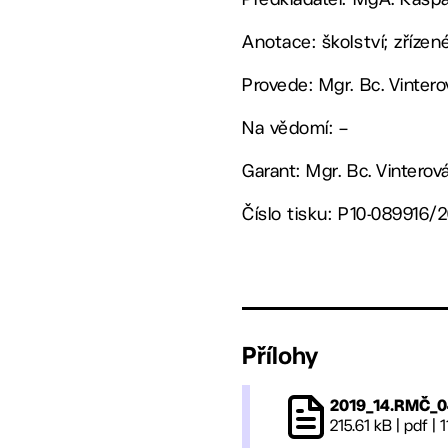
Anotace: školství; zřízen
Provede: Mgr. Bc. Vinter
Na vědomí: –
Garant: Mgr. Bc. Vinterov
Číslo tisku: P10-089916/
Přílohy
2019_14.RMČ_0
215.61 kB
|
pdf
|
1