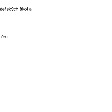
ateřských škol a
ýměru