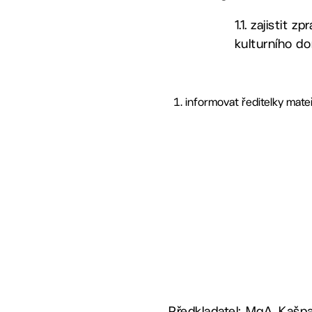
1.1. zajistit
kulturního d
informovat ředitelky mate
Předkladatel: MgA. Kašpa