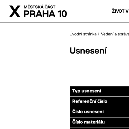
Přejít na hlavní obsah
ŽIVOT V
Úvodní stránka
Vedení a správ
Usnesení
Typ usnesení
Referenční číslo
Číslo usnesení
Číslo materiálu