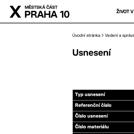
Přejít na hlavní obsah
ŽIVOT V
Úvodní stránka
Vedení a správ
Usnesení
Typ usnesení
Referenční číslo
Číslo usnesení
Číslo materiálu