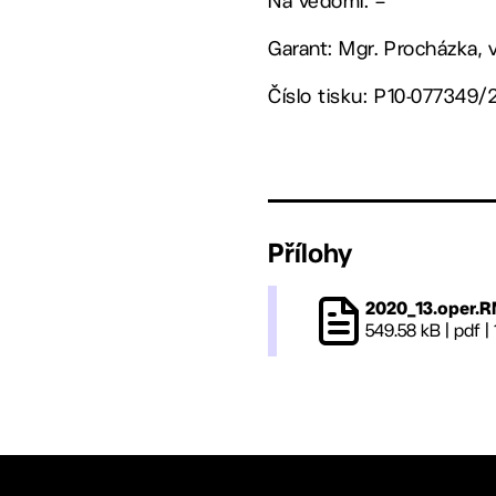
Na vědomí: –
Garant: Mgr. Procházka, 
Číslo tisku: P10-077349/
Přílohy
2020_13.oper.
549.58 kB
|
pdf
|