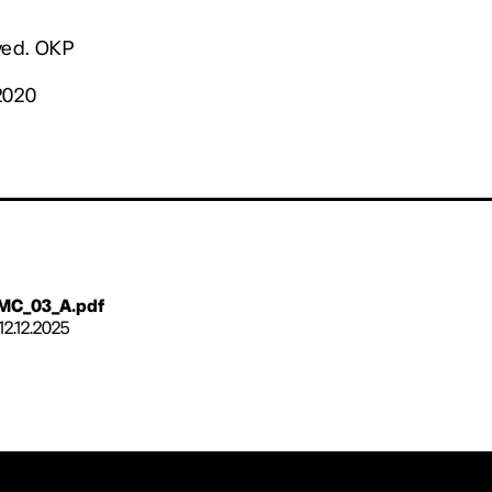
ved. OKP
2020
RMC_03_A.pdf
12.12.2025