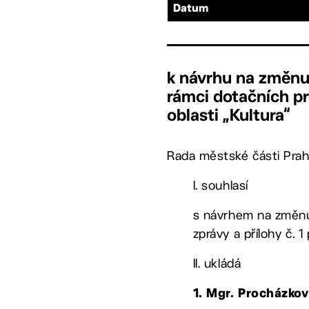
Datum
k návrhu na změnu
rámci dotačních p
oblasti „Kultura“
Rada městské části Prah
I. souhlasí
s návrhem na změnu 
zprávy a přílohy č. 
II. ukládá
1. Mgr. Procházko