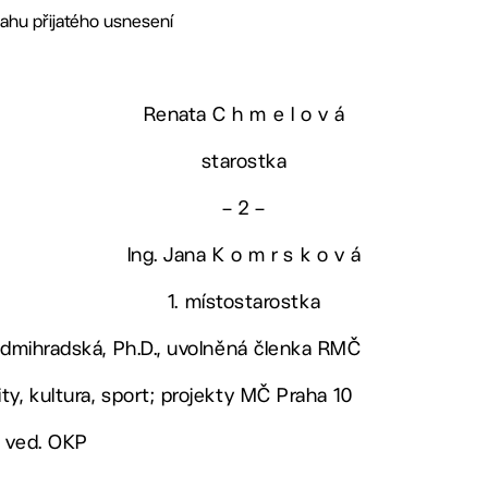
ahu přijatého usnesení
Renata C h m e l o v á
starostka
– 2 –
Ing. Jana K o m r s k o v á
1. místostarostka
Sedmihradská, Ph.D., uvolněná členka RMČ
ty, kultura, sport; projekty MČ Praha 10
, ved. OKP