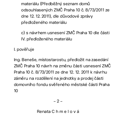
materiálu (Předběžný seznam domů
odsouhlasených ZMČ Praha 10 č. 8/73/2011 ze
dne 12. 12. 2011), dle důvodové zprávy
předloženého materiálu
c) s návrhem usnesení ZMČ Praha 10 dle části
IV. předloženého materiálu
I. pověřuje
Ing. Beneše, místostarostu, předložit na zasedání
ZMČ Praha 10 návrh na změnu části usnesení ZMČ
Praha 10 č. 8/73/2011 ze dne 12. 12. 2011 k návrhu
záměru na rozdělení na jednotky a prodej části
domovního fondu svěřeného městské části Praha
10
– 2 –
Renata C h m e l o v á