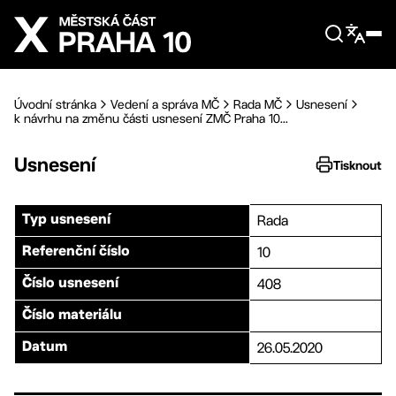
Přejít na hlavní obsah
Úvodní stránka
Vedení a správa MČ
Rada MČ
Usnesení
k návrhu na změnu části usnesení ZMČ Praha 10...
Usnesení
Tisknout
Rada
Typ usnesení
10
Referenční číslo
408
Číslo usnesení
Číslo materiálu
26.05.2020
Datum