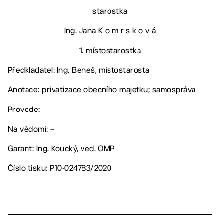
starostka
Ing. Jana K o m r s k o v á
1. místostarostka
Předkladatel: Ing. Beneš, místostarosta
Anotace: privatizace obecního majetku; samospráva
Provede: –
Na vědomí: –
Garant: Ing. Koucký, ved. OMP
Číslo tisku: P10-024783/2020