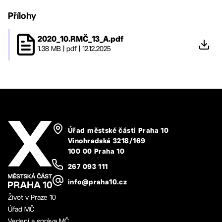
Přílohy
2020_10.RMČ_13_A.pdf
1.38 MB
|
pdf
|
12.12.2025
Úřad městské části Praha 10
Vinohradská 3218/169
100 00 Praha 10
267 093 111
info@praha10.cz
Život v Praze 10
Úřad MČ
Vedení a správa MČ