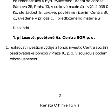
na rekonstrukci 4 bytů zvláštního určení na adrese
Sámova 29, Praha 10, v celkové maximální výši 2 035 
Kč, dle žádosti E. Lexové, pověřené řízením Centra SO
o., uvedené v příloze č. 1 předloženého materiálu
III. ukládá
1. pí Lexové, pověřené říz. Centra SOP, p. o.
realizovat investiční výdaje z fondu investic Centra sociální
ošetřovatelské pomoci v Praze 10, p. o., v souladu s bodem I
tohoto usnesení
– 2 –
Renata C h m e l o v á