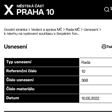
Přejít na hlavní obsah
Úvodní stránka
Vedení a správa MČ
Rada MČ
Usnesení
k návrhu na vyslovení souhlasu s čerpáním fon...
Usnesení
Tis
Rada
Typ usnesení
10
Referenční číslo
368
Číslo usnesení
Číslo materiálu
10.05.2022
Datum