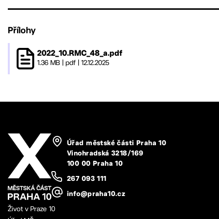
Přílohy
2022_10.RMC_48_a.pdf
1.36 MB
|
pdf
|
12.12.2025
Úřad městské části Praha 10
Vinohradská 3218/169
100 00 Praha 10
267 093 111
info@praha10.cz
Život v Praze 10