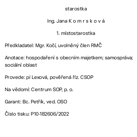
starostka
Ing. Jana K o m r s k o v á
1. místostarostka
Předkladatel: Mgr. Kočí, uvolněný člen RMČ
Anotace: hospodaření s obecním majetkem; samospráva;
sociální oblast
Provede: pí Lexová, pověřená říz. CSOP
Na vědomí: Centrum SOP, p. o.
Garant: Bc. Petřík, ved. OSO
Číslo tisku: P10-182606/2022