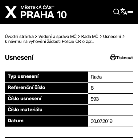
Přejít na hlavní obsah
Úvodní stránka
Vedení a správa MČ
Rada MČ
Usnesení
k návrhu na vyhovění žádosti Policie ČR o zpr...
Usnesení
Tisknout
Rada
Typ usnesení
8
Referenční číslo
593
Číslo usnesení
Číslo materiálu
30.07.2019
Datum