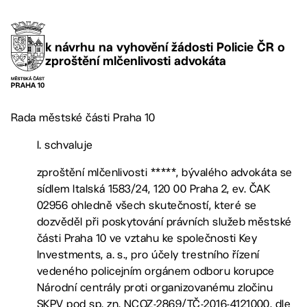
k návrhu na vyhovění žádosti Policie ČR o
zproštění mlčenlivosti advokáta
Rada městské části Praha 10
I. schvaluje
zproštění mlčenlivosti *****, bývalého advokáta se
sídlem Italská 1583/24, 120 00 Praha 2, ev. ČAK
02956 ohledně všech skutečností, které se
dozvěděl při poskytování právních služeb městské
části Praha 10 ve vztahu ke společnosti Key
Investments, a. s., pro účely trestního řízení
vedeného policejním orgánem odboru korupce
Národní centrály proti organizovanému zločinu
SKPV pod sp. zn. NCOZ-2869/TČ-2016-4121000, dle