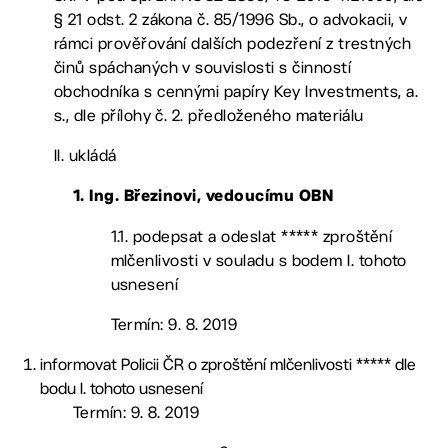
§ 21 odst. 2 zákona č. 85/1996 Sb., o advokacii, v
rámci prověřování dalších podezření z trestných
činů spáchaných v souvislosti s činností
obchodníka s cennými papíry Key Investments, a.
s., dle přílohy č. 2. předloženého materiálu
II. ukládá
1. Ing. Březinovi, vedoucímu OBN
1.1. podepsat a odeslat ***** zproštění
mlčenlivosti v souladu s bodem I. tohoto
usnesení
Termín: 9. 8. 2019
informovat Policii ČR o zproštění mlčenlivosti ***** dle
bodu I. tohoto usnesení
Termín: 9. 8. 2019