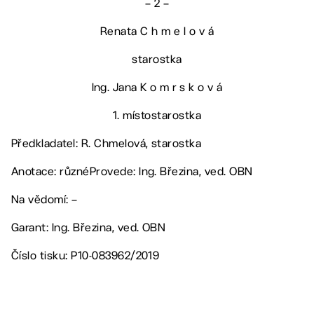
– 2 –
Renata C h m e l o v á
starostka
Ing. Jana K o m r s k o v á
1. místostarostka
Předkladatel: R. Chmelová, starostka
Anotace: různéProvede: Ing. Březina, ved. OBN
Na vědomí: –
Garant: Ing. Březina, ved. OBN
Číslo tisku: P10-083962/2019