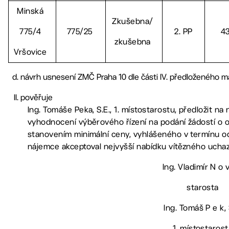
Minská
Zkušebna/
775/4
775/25
2. PP
4
zkušebna
Vršovice
návrh usnesení ZMČ Praha 10 dle části IV. předloženého ma
pověřuje
Ing. Tomáše Peka, S.E., 1. místostarostu, předložit n
vyhodnocení výběrového řízení na podání žádostí o 
stanovením minimální ceny, vyhlášeného v termínu od 3
nájemce akceptoval nejvyšší nabídku vítězného ucha
Ing. Vladimír N o v
starosta
Ing. Tomáš P e k, 
1. místostarost