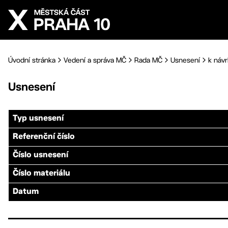
Přejít na hlavní obsah
Úvodní stránka
Vedení a správa MČ
Rada MČ
Usnesení
k návr
Usnesení
Typ usnesení
Referenční číslo
Číslo usnesení
Číslo materiálu
Datum