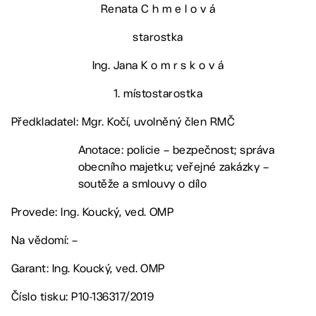
Renata C h m e l o v á
starostka
Ing. Jana K o m r s k o v á
1. místostarostka
Předkladatel: Mgr. Kočí, uvolněný člen RMČ
Anotace: policie – bezpečnost; správa
obecního majetku; veřejné zakázky –
soutěže a smlouvy o dílo
Provede: Ing. Koucký, ved. OMP
Na vědomí: –
Garant: Ing. Koucký, ved. OMP
Číslo tisku: P10-136317/2019