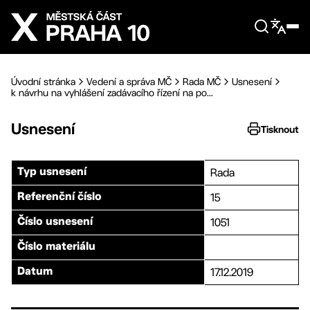
Přejít na hlavní obsah
Úvodní stránka
Vedení a správa MČ
Rada MČ
Usnesení
k návrhu na vyhlášení zadávacího řízení na po...
Usnesení
Tisknout
Rada
Typ usnesení
15
Referenční číslo
1051
Číslo usnesení
Číslo materiálu
17.12.2019
Datum