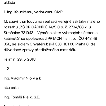
ukládá
1. Ing. Kouckému, vedoucímu OMP
1.1. uzavřít smlouvu na realizaci veřejné zakázky malého
rozsahu „ZŠ BRIGÁDNÍKŮ 14/510 p. č. 2794/68 k. ú.
Strašnice 731943 – Výměna oken vybraných učeben a
kabinetů“ se společností PRIMONT, s. r. o., IČO 448 48
056, se sídlem Chvatěrubská 350, 181 00 Praha 8, dle
důvodové zprávy předloženého materiálu
Termín: 29. 5. 2018
– 2 –
Ing. Vladimír N o v á k
starosta
Ing. Tomáš P e k, S.E.