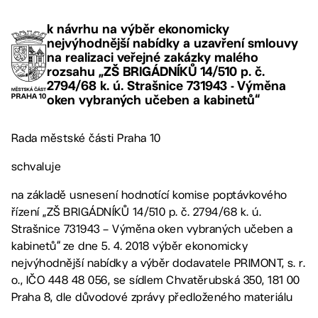
k návrhu na výběr ekonomicky
nejvýhodnější nabídky a uzavření smlouvy
na realizaci veřejné zakázky malého
rozsahu „ZŠ BRIGÁDNÍKŮ 14/510 p. č.
2794/68 k. ú. Strašnice 731943 - Výměna
oken vybraných učeben a kabinetů“
Rada městské části Praha 10
schvaluje
na základě usnesení hodnotící komise poptávkového
řízení „ZŠ BRIGÁDNÍKŮ 14/510 p. č. 2794/68 k. ú.
Strašnice 731943 – Výměna oken vybraných učeben a
kabinetů“ ze dne 5. 4. 2018 výběr ekonomicky
nejvýhodnější nabídky a výběr dodavatele PRIMONT, s. r.
o., IČO 448 48 056, se sídlem Chvatěrubská 350, 181 00
Praha 8, dle důvodové zprávy předloženého materiálu