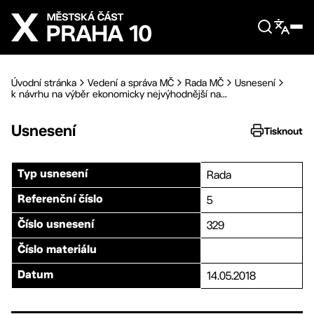
Přejít na hlavní obsah
Úvodní stránka
Vedení a správa MČ
Rada MČ
Usnesení
k návrhu na výběr ekonomicky nejvýhodnější na...
Usnesení
Tisknout
Rada
Typ usnesení
5
Referenční číslo
329
Číslo usnesení
Číslo materiálu
14.05.2018
Datum